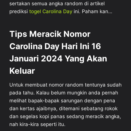
sertakan semua angka random di artikel
prediksi
togel Carolina Day
ini. Paham kan…
Tips Meracik
Nomor
Carolina Day Hari Ini 16
Januari 2024 Yang Akan
Keluar
Untuk membuat nomor random tentunya sudah
pada tahu. Kalau belum mungkin anda pernah
melihat bapak-bapak sarungan dengan pena
dan kertas ajaibnya, ditemani sebatang rokok
dan segelas kopi panas sedang meracik angka,
nah kira-kira seperti itu.