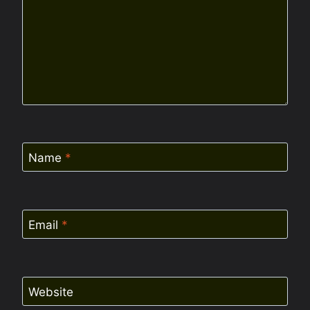
Name
*
Email
*
Website