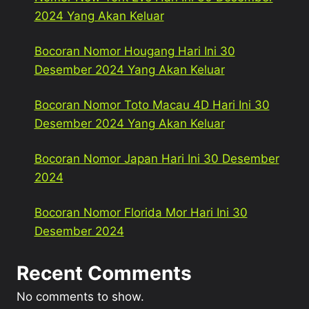
2024 Yang Akan Keluar
Bocoran Nomor Hougang Hari Ini 30
Desember 2024 Yang Akan Keluar
Bocoran Nomor Toto Macau 4D Hari Ini 30
Desember 2024 Yang Akan Keluar
Bocoran Nomor Japan Hari Ini 30 Desember
2024
Bocoran Nomor Florida Mor Hari Ini 30
Desember 2024
Recent Comments
No comments to show.