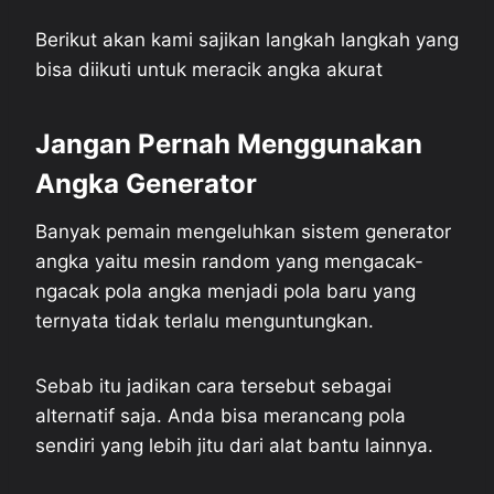
Berikut akan kami sajikan langkah langkah yang
bisa diikuti untuk meracik angka akurat
Jangan Pernah Menggunakan
Angka Generator
Banyak pemain mengeluhkan sistem generator
angka yaitu mesin random yang mengacak-
ngacak pola angka menjadi pola baru yang
ternyata tidak terlalu menguntungkan.
Sebab itu jadikan cara tersebut sebagai
alternatif saja. Anda bisa merancang pola
sendiri yang lebih jitu dari alat bantu lainnya.