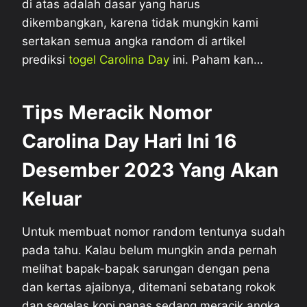
di atas adalah dasar yang harus
dikembangkan, karena tidak mungkin kami
sertakan semua angka random di artikel
prediksi
togel Carolina Day
ini. Paham kan…
Tips Meracik
Nomor
Carolina Day Hari Ini 16
Desember 2023 Yang Akan
Keluar
Untuk membuat nomor random tentunya sudah
pada tahu. Kalau belum mungkin anda pernah
melihat bapak-bapak sarungan dengan pena
dan kertas ajaibnya, ditemani sebatang rokok
dan segelas kopi panas sedang meracik angka,