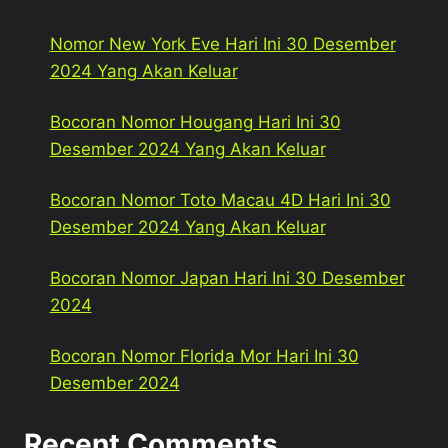
Nomor New York Eve Hari Ini 30 Desember
2024 Yang Akan Keluar
Bocoran Nomor Hougang Hari Ini 30
Desember 2024 Yang Akan Keluar
Bocoran Nomor Toto Macau 4D Hari Ini 30
Desember 2024 Yang Akan Keluar
Bocoran Nomor Japan Hari Ini 30 Desember
2024
Bocoran Nomor Florida Mor Hari Ini 30
Desember 2024
Recent Comments