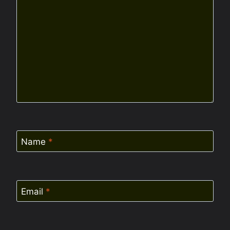
Name
*
Email
*