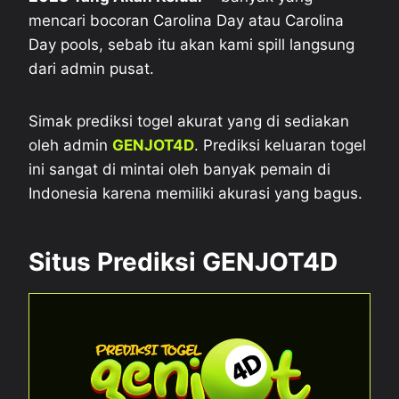
mencari bocoran Carolina Day atau Carolina
Day pools, sebab itu akan kami spill langsung
dari admin pusat.
Simak prediksi togel akurat yang di sediakan
oleh admin
GENJOT4D
. Prediksi keluaran togel
ini sangat di mintai oleh banyak pemain di
Indonesia karena memiliki akurasi yang bagus.
Situs Prediksi GENJOT4D