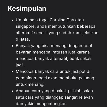
Kesimpulan
Untuk main togel Carolina Day atau
singapore, anda membutuhkan beberapa
alternatif seperti yang sudah kami jelaskan
di atas.
Banyak yang bisa menang dengan total
bayaran mencapai ratusan juta karena
menocba banyak alternatif, tidak sekali
jadi.
Mencoba banyak cara untuk jackpot di
permainan togel akan membuka peluang
untuk menang.
Apapun cara yang dipakai, pilihlah salah
satu cara yang dianggap sangat relevan
dan yakin menguntungkan