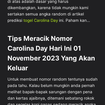
di atas adalah dasar yang harus
dikembangkan, karena tidak mungkin kami
sertakan semua angka random di artikel
prediksi
togel Carolina Day
ini. Paham kan…
Tips Meracik
Nomor
Carolina Day Hari Ini 01
November 2023 Yang Akan
Keluar
Untuk membuat nomor random tentunya sudah
pada tahu. Kalau belum mungkin anda pernah
melihat bapak-bapak sarungan dengan pena
dan kertas ajaibnya, ditemani sebatang rokok
dan segelas kopi panas sedang meracik angka,