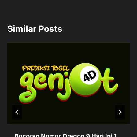
Similar Posts
Bocoran Nomor Oregon 9 Hari Ini 1