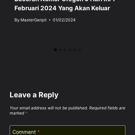
Februari 2024 Yang Akan Keluar
By
MasterGenjot
01/02/2024
Leave a Reply
Your email address will not be published.
Required fields are
marked
*
Comment
*