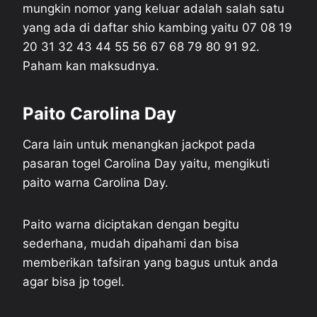
mungkin nomor yang keluar adalah salah satu
yang ada di daftar shio kambing yaitu 07 08 19
20 31 32 43 44 55 56 67 68 79 80 91 92.
Paham kan maksudnya.
Paito Carolina Day
Cara lain untuk menangkan jackpot pada
pasaran togel Carolina Day yaitu, mengikuti
paito warna Carolina Day.
Paito warna diciptakan dengan begitu
sederhana, mudah dipahami dan bisa
memberikan tafsiran yang bagus untuk anda
agar bisa jp togel.