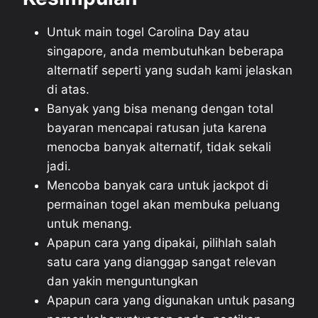
Untuk main togel Carolina Day atau
singapore, anda membutuhkan beberapa
alternatif seperti yang sudah kami jelaskan
di atas.
Banyak yang bisa menang dengan total
bayaran mencapai ratusan juta karena
menocba banyak alternatif, tidak sekali
jadi.
Mencoba banyak cara untuk jackpot di
permainan togel akan membuka peluang
untuk menang.
Apapun cara yang dipakai, pilihlah salah
satu cara yang dianggap sangat relevan
dan yakin menguntungkan
Apapun cara yang digunakan untuk pasang