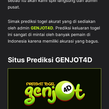
sebab itu akan kami spill langsung dari admin
pusat.
Simak prediksi togel akurat yang di sediakan
oleh admin
GENJOT4D
. Prediksi keluaran togel
ini sangat di mintai oleh banyak pemain di
Indonesia karena memiliki akurasi yang bagus.
Situs Prediksi GENJOT4D