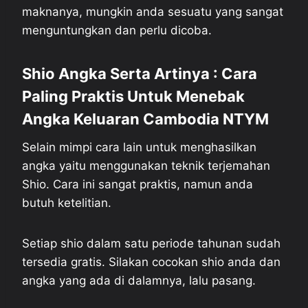
maknanya, mungkin anda sesuatu yang sangat
menguntungkan dan perlu dicoba.
Shio Angka Serta Artinya : Cara
Paling Praktis Untuk Menebak
Angka Keluaran Cambodia NTYM
Selain mimpi cara lain untuk menghasilkan
angka yaitu menggunakan teknik terjemahan
Shio. Cara ini sangat praktis, namun anda
butuh ketelitian.
Setiap shio dalam satu periode tahunan sudah
tersedia gratis. Silakan cocokan shio anda dan
angka yang ada di dalamnya, lalu pasang.