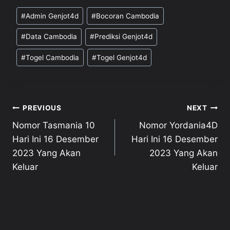
Post
#
Admin Genjot4d
#
Bocoran Cambodia
Tags:
#
Data Cambodia
#
Prediksi Genjot4d
#
Togel Cambodia
#
Togel Genjot4d
Post
PREVIOUS
NEXT
Nomor Tasmania 10
Nomor Yordania4D
navigation
Hari Ini 16 Desember
Hari Ini 16 Desember
2023 Yang Akan
2023 Yang Akan
Keluar
Keluar