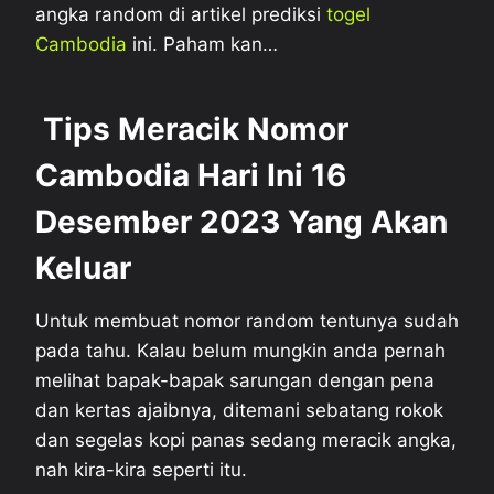
angka random di artikel prediksi
togel
Cambodia
ini. Paham kan…
Tips Meracik
Nomor
Cambodia Hari Ini 16
Desember 2023 Yang Akan
Keluar
Untuk membuat nomor random tentunya sudah
pada tahu. Kalau belum mungkin anda pernah
melihat bapak-bapak sarungan dengan pena
dan kertas ajaibnya, ditemani sebatang rokok
dan segelas kopi panas sedang meracik angka,
nah kira-kira seperti itu.