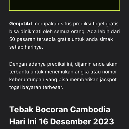
Genjot4d
merupakan situs prediksi togel gratis
bisa dinikmati oleh semua orang. Ada lebih dari
50 pasaran tersedia gratis untuk anda simak
setiap harinya.
Dengan adanya prediksi ini, dijamin anda akan
terbantu untuk menemukan angka atau nomor
keberuntungan yang bisa memberikan jackpot
togel bayaran terbesar.
Tebak Bocoran Cambodia
Hari Ini 16 Desember 2023