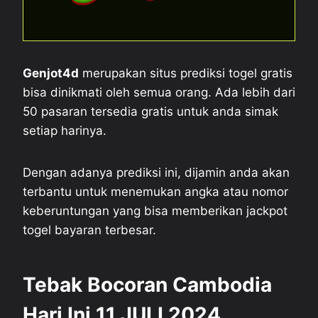
Genjot4d
merupakan situs prediksi togel gratis
bisa dinikmati oleh semua orang. Ada lebih dari
50 pasaran tersedia gratis untuk anda simak
setiap harinya.
Dengan adanya prediksi ini, dijamin anda akan
terbantu untuk menemukan angka atau nomor
keberuntungan yang bisa memberikan jackpot
togel bayaran terbesar.
Tebak Bocoran Cambodia
Hari Ini 11 JULI 2024