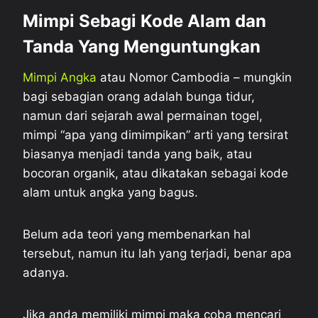
Mimpi Sebagi Kode Alam dan
Tanda Yang Menguntungkan
Mimpi Angka
atau Nomor Cambodia – mungkin
bagi sebagian orang adalah bunga tidur,
namun dari sejarah awal permainan togel,
mimpi “apa yang dimimpikan” arti yang tersirat
biasanya menjadi tanda yang baik, atau
bocoran organik, atau dikatakan sebagai kode
alam untuk angka yang bagus.
Belum ada teori yang membenarkan hal
tersebut, namun itu lah yang terjadi, benar apa
adanya.
Jika anda memiliki mimpi maka coba mencari