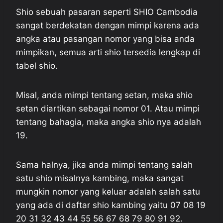
Shio sebuah pasaran seperti SHIO Cambodia
sangat berdekatan dengan mimpi karena ada
angka atau pasangan nomor yang bisa anda
mimpikan, semua arti shio tersedia lengkap di
tabel shio.
Misal, anda mimpi tentang setan, maka shio
setan diartikan sebagai nomor 01. Atau mimpi
tentang bahagia, maka angka shio nya adalah
19.
Sama halnya, jika anda mimpi tentang salah
satu shio misalnya kambing, maka sangat
mungkin nomor yang keluar adalah salah satu
yang ada di daftar shio kambing yaitu 07 08 19
20 31 32 43 44 55 56 67 68 79 80 91 92.