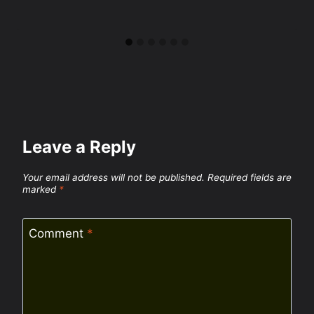
Leave a Reply
Your email address will not be published.
Required fields are
marked
*
Comment
*