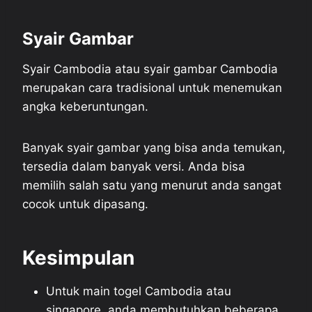
Syair Gambar
Syair Cambodia atau syair gambar Cambodia
merupakan cara tradisional untuk menemukan
angka keberuntungan.
Banyak syair gambar yang bisa anda temukan,
tersedia dalam banyak versi. Anda bisa
memilih salah satu yang menurut anda sangat
cocok untuk dipasang.
Kesimpulan
Untuk main togel Cambodia atau
singapore, anda membutuhkan beberapa