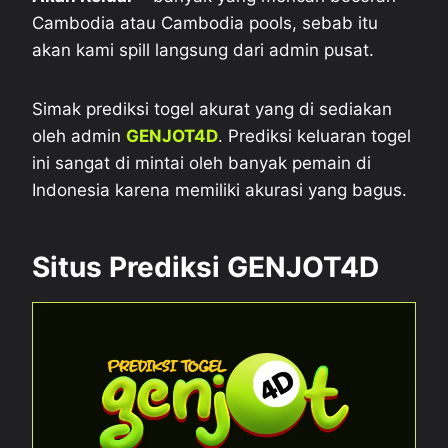
Cambodia atau Cambodia pools, sebab itu
akan kami spill langsung dari admin pusat.
Simak prediksi togel akurat yang di sediakan
oleh admin
GENJOT4D
. Prediksi keluaran togel
ini sangat di mintai oleh banyak pemain di
Indonesia karena memiliki akurasi yang bagus.
Situs Prediksi GENJOT4D