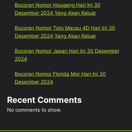
Bocoran Nomor Hougang Hari Ini 30
Desember 2024 Yang Akan Keluar
Bocoran Nomor Toto Macau 4D Hari Ini 30
Desember 2024 Yang Akan Keluar
Bocoran Nomor Japan Hari Ini 30 Desember
2024
Bocoran Nomor Florida Mor Hari Ini 30
Desember 2024
Recent Comments
No comments to show.