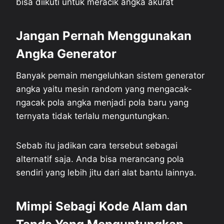
bisa diikuti untuk meracik angka akurat
Jangan Pernah Menggunakan
Angka Generator
Banyak pemain mengeluhkan sistem generator
angka yaitu mesin random yang mengacak-
ngacak pola angka menjadi pola baru yang
ternyata tidak terlalu menguntungkan.
Sebab itu jadikan cara tersebut sebagai
alternatif saja. Anda bisa merancang pola
sendiri yang lebih jitu dari alat bantu lainnya.
Mimpi Sebagi Kode Alam dan