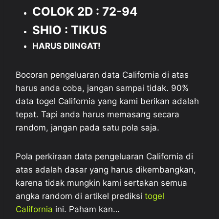
COLOK 2D : 72-94
SHIO : TIKUS
HARUS DIINGAT!
Bocoran pengeluaran data California di atas
harus anda coba, jangan sampai tidak. 90%
data togel California yang kami berikan adalah
tepat. Tapi anda harus memasang secara
random, jangan pada satu pola saja.
Pola perkiraan data pengeluaran California di
atas adalah dasar yang harus dikembangkan,
karena tidak mungkin kami sertakan semua
angka random di artikel prediksi
togel
California
ini. Paham kan…