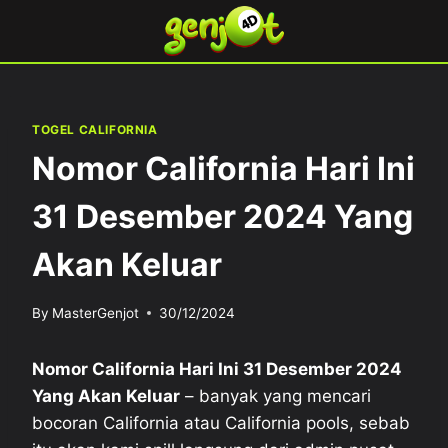
Skip
to
content
TOGEL CALIFORNIA
Nomor California Hari Ini
31 Desember 2024 Yang
Akan Keluar
By
MasterGenjot
30/12/2024
Nomor California Hari Ini 31 Desember 2024
Yang Akan Keluar
– banyak yang mencari
bocoran California atau California pools, sebab