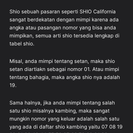
Shio sebuah pasaran seperti SHIO California
sangat berdekatan dengan mimpi karena ada
angka atau pasangan nomor yang bisa anda
mimpikan, semua arti shio tersedia lengkap di
tabel shio.
Misal, anda mimpi tentang setan, maka shio
setan diartiakn sebagai nomor 01. Atau mimpi
tentang bahagia, maka angka shio nya adalah
19.
Sama halnya, jika anda mimpi tentang salah
satu shio misalnya kambing, maka sangat
mungkin nomor yang keluar adalah salah satu
yang ada di daftar shio kambing yaitu 07 08 19