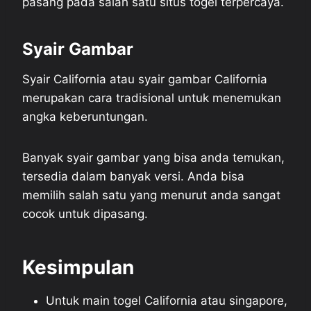
pasang pada salah satu situs togel terpercaya.
Syair Gambar
Syair California atau syair gambar California
merupakan cara tradisional untuk menemukan
angka keberuntungan.
Banyak syair gambar yang bisa anda temukan,
tersedia dalam banyak versi. Anda bisa
memilih salah satu yang menurut anda sangat
cocok untuk dipasang.
Kesimpulan
Untuk main togel California atau singapore,