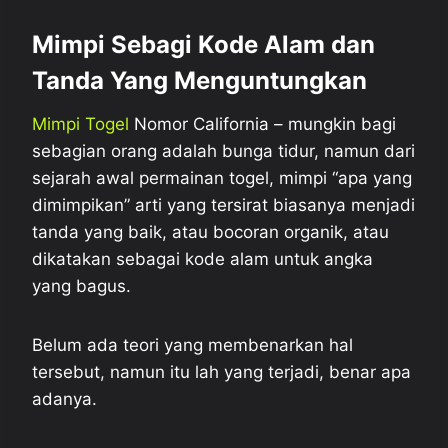
Mimpi Sebagi Kode Alam dan
Tanda Yang Menguntungkan
Mimpi Togel
Nomor California – mungkin bagi
sebagian orang adalah bunga tidur, namun dari
sejarah awal permainan togel, mimpi “apa yang
dimimpikan” arti yang tersirat biasanya menjadi
tanda yang baik, atau bocoran organik, atau
dikatakan sebagai kode alam untuk angka
yang bagus.
Belum ada teori yang membenarkan hal
tersebut, namun itu lah yang terjadi, benar apa
adanya.