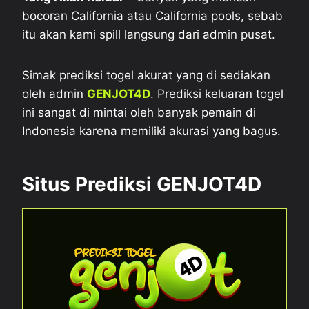
bocoran California atau California pools, sebab
itu akan kami spill langsung dari admin pusat.
Simak prediksi togel akurat yang di sediakan
oleh admin
GENJOT4D
. Prediksi keluaran togel
ini sangat di mintai oleh banyak pemain di
Indonesia karena memiliki akurasi yang bagus.
Situs Prediksi GENJOT4D