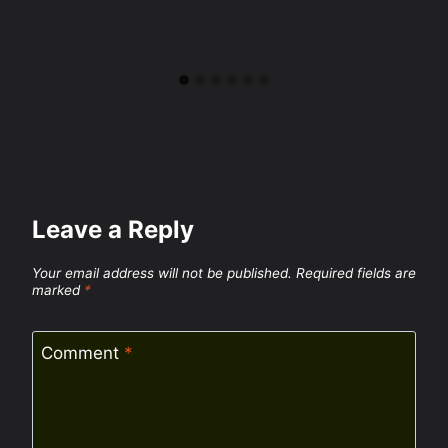
Leave a Reply
Your email address will not be published.
Required fields are
marked
*
Comment
*