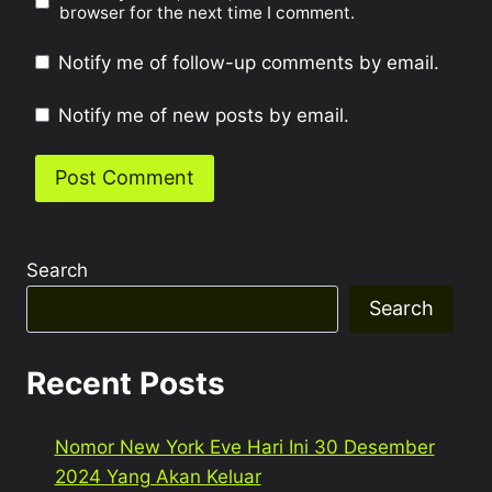
browser for the next time I comment.
Notify me of follow-up comments by email.
Notify me of new posts by email.
Search
Search
Recent Posts
Nomor New York Eve Hari Ini 30 Desember
2024 Yang Akan Keluar