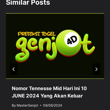
Similar Posts
Nomor Tennesse Mid Hari Ini 10
JUNE 2024 Yang Akan Keluar
By
MasterGenjot
09/06/2024