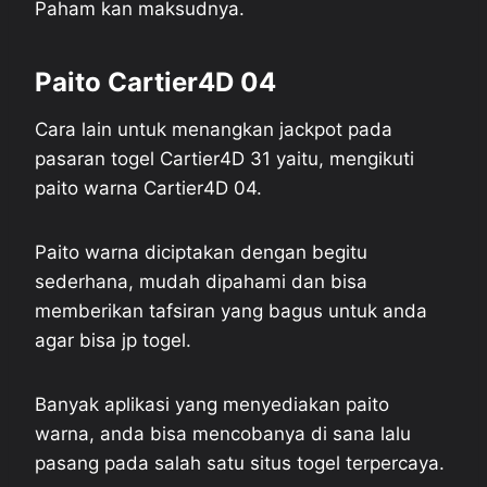
Paham kan maksudnya.
Paito Cartier4D 04
Cara lain untuk menangkan jackpot pada
pasaran togel Cartier4D 31 yaitu, mengikuti
paito warna Cartier4D 04.
Paito warna diciptakan dengan begitu
sederhana, mudah dipahami dan bisa
memberikan tafsiran yang bagus untuk anda
agar bisa jp togel.
Banyak aplikasi yang menyediakan paito
warna, anda bisa mencobanya di sana lalu
pasang pada salah satu situs togel terpercaya.