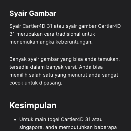
Syair Gambar
Syair Cartier4D 31 atau syair gambar Cartier4D
31 merupakan cara tradisional untuk
menemukan angka keberuntungan.
Banyak syair gambar yang bisa anda temukan,
tersedia dalam banyak versi. Anda bisa
memilih salah satu yang menurut anda sangat
cocok untuk dipasang.
Kesimpulan
Untuk main togel Cartier4D 31 atau
singapore, anda membutuhkan beberapa