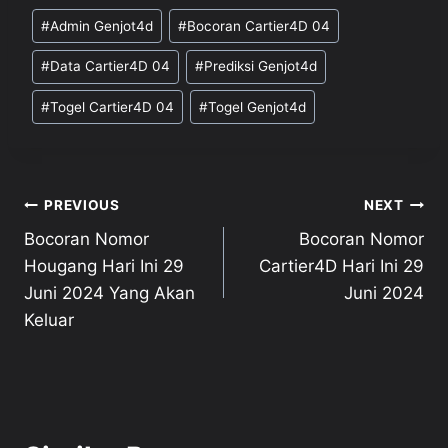
Post
#
Admin Genjot4d
#
Bocoran Cartier4D 04
Tags:
#
Data Cartier4D 04
#
Prediksi Genjot4d
#
Togel Cartier4D 04
#
Togel Genjot4d
Post
PREVIOUS
NEXT
Bocoran Nomor
Bocoran Nomor
navigation
Hougang Hari Ini 29
Cartier4D Hari Ini 29
Juni 2024 Yang Akan
Juni 2024
Keluar