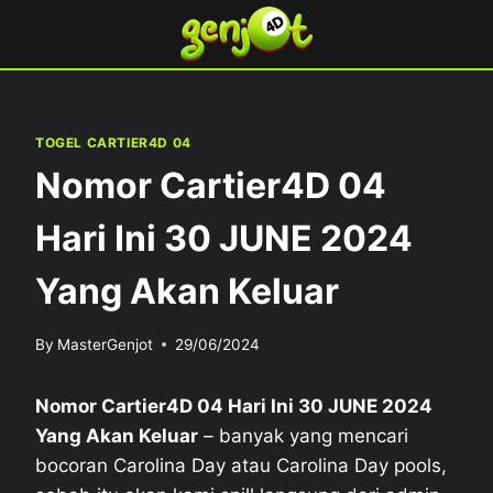
Skip
to
content
TOGEL CARTIER4D 04
Nomor Cartier4D 04
Hari Ini 30 JUNE 2024
Yang Akan Keluar
By
MasterGenjot
29/06/2024
Nomor Cartier4D 04 Hari Ini 30 JUNE 2024
Yang Akan Keluar
– banyak yang mencari
bocoran Carolina Day atau Carolina Day pools,