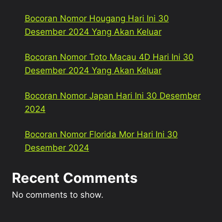
Bocoran Nomor Hougang Hari Ini 30
Desember 2024 Yang Akan Keluar
Bocoran Nomor Toto Macau 4D Hari Ini 30
Desember 2024 Yang Akan Keluar
Bocoran Nomor Japan Hari Ini 30 Desember
2024
Bocoran Nomor Florida Mor Hari Ini 30
Desember 2024
Recent Comments
No comments to show.