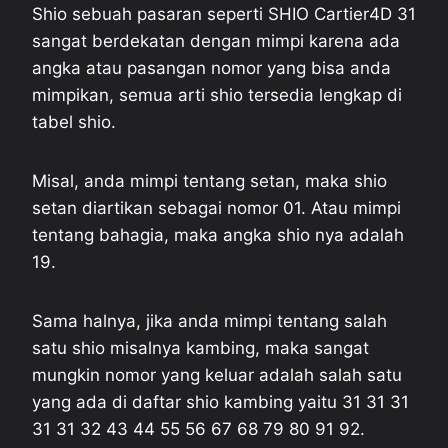
Shio sebuah pasaran seperti SHIO Cartier4D 31
sangat berdekatan dengan mimpi karena ada
angka atau pasangan nomor yang bisa anda
mimpikan, semua arti shio tersedia lengkap di
tabel shio.
Misal, anda mimpi tentang setan, maka shio
setan diartikan sebagai nomor 01. Atau mimpi
tentang bahagia, maka angka shio nya adalah
19.
Sama halnya, jika anda mimpi tentang salah
satu shio misalnya kambing, maka sangat
mungkin nomor yang keluar adalah salah satu
yang ada di daftar shio kambing yaitu 31 31 31
31 31 32 43 44 55 56 67 68 79 80 91 92.