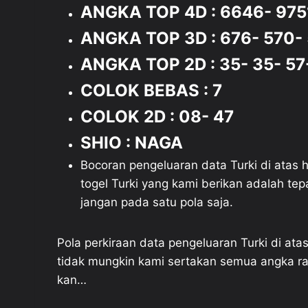
ANGKA TOP 4D : 6646- 975
ANGKA TOP 3D : 676- 570-
ANGKA TOP 2D : 35- 35- 57-
COLOK BEBAS : 7
COLOK 2D : 08- 47
SHIO : NAGA
Bocoran pengeluaran data Turki di atas 
togel Turki yang kami berikan adalah t
jangan pada satu pola saja.
Pola perkiraan data pengeluaran Turki di at
tidak mungkin kami sertakan semua angka ran
kan…