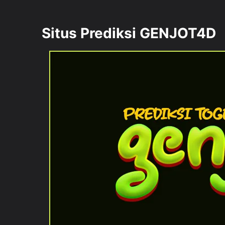
Situs Prediksi GENJOT4D