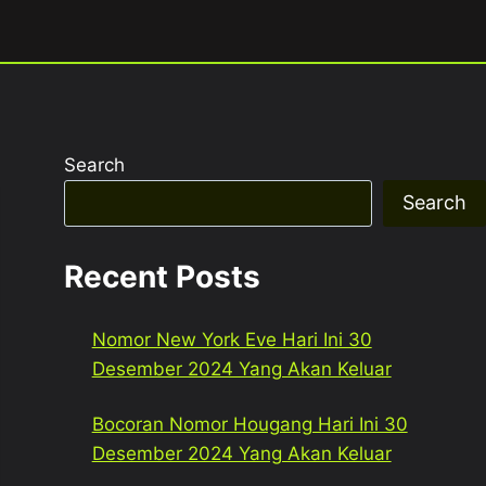
Search
Search
Recent Posts
Nomor New York Eve Hari Ini 30
Desember 2024 Yang Akan Keluar
Bocoran Nomor Hougang Hari Ini 30
Desember 2024 Yang Akan Keluar