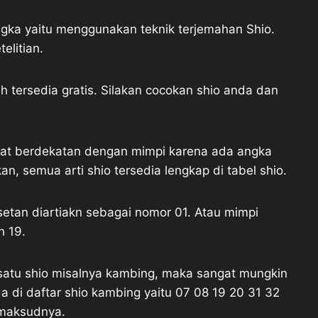
ngka yaitu menggunakan teknik terjemahan Shio.
elitian.
h tersedia gratis. Silakan cocokan shio anda dan
ngat berdekatan dengan mimpi karena ada angka
, semua arti shio tersedia lengkap di tabel shio.
setan diartiakn sebagai nomor 01. Atau mimpi
h 19.
 satu shio misalnya kambing, maka sangat mungkin
a di daftar shio kambing yaitu 07 08 19 20 31 32
 maksudnya.