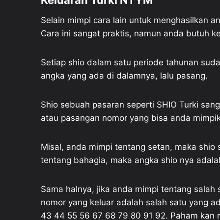
Selain mimpi cara lain untuk menghasilkan a
Cara ini sangat praktis, namun anda butuh ket
Setiap shio dalam satu periode tahunan suda
angka yang ada di dalamnya, lalu pasang.
Shio sebuah pasaran seperti SHIO Turki sa
atau pasangan nomor yang bisa anda mimpikan
Misal, anda mimpi tentang setan, maka shio 
tentang bahagia, maka angka shio nya adala
Sama halnya, jika anda mimpi tentang salah
nomor yang keluar adalah salah satu yang ad
43 44 55 56 67 68 79 80 91 92. Paham kan