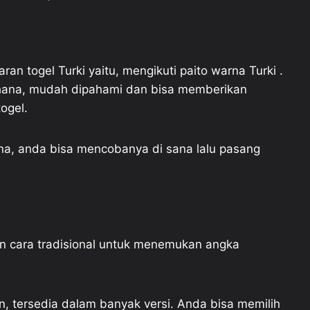
an togel Turki yaitu, mengikuti paito warna Turki .
rhana, mudah dipahami dan bisa memberikan
ogel.
na, anda bisa mencobanya di sana lalu pasang
an cara tradisional untuk menemukan angka
, tersedia dalam banyak versi. Anda bisa memilih