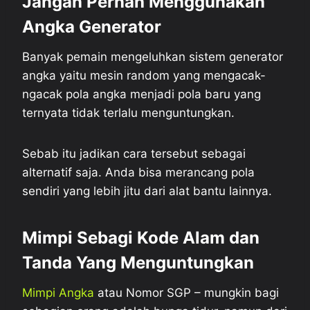
Jangan Pernah Menggunakan
Angka Generator
Banyak pemain mengeluhkan sistem generator
angka yaitu mesin random yang mengacak-
ngacak pola angka menjadi pola baru yang
ternyata tidak terlalu menguntungkan.
Sebab itu jadikan cara tersebut sebagai
alternatif saja. Anda bisa merancang pola
sendiri yang lebih jitu dari alat bantu lainnya.
Mimpi Sebagi Kode Alam dan
Tanda Yang Menguntungkan
Mimpi Angka
atau Nomor SGP – mungkin bagi