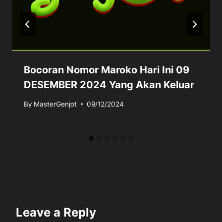
Bocoran Nomor Maroko Hari Ini 09
DESEMBER 2024 Yang Akan Keluar
By
MasterGenjot
09/12/2024
Leave a Reply