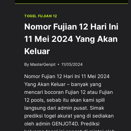
TOGEL FUJIAN 12
Nomor Fujian 12 Hari Ini
11 Mei 2024 Yang Akan
Keluar
By
MasterGenjot
11/05/2024
Nomor Fujian 12 Hari Ini 11 Mei 2024
Yang Akan Keluar – banyak yang
mencari bocoran Fujian 12 atau Fujian
12 pools, sebab itu akan kami spill
langsung dari admin pusat. Simak
prediksi togel akurat yang di sediakan
oleh admin GENJOT4D. Prediksi