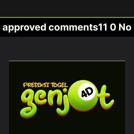
o approved comments11 0 N