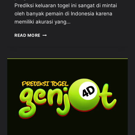
Prediksi keluaran togel ini sangat di mintai
oleh banyak pemain di Indonesia karena
memiliki akurasi yang…
NOMOR
READ MORE
FUJIAN
12
HARI
INI
22
MEI
2024
YANG
AKAN
KELUAR