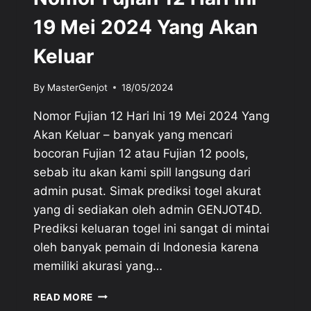
19 Mei 2024 Yang Akan
Keluar
By
MasterGenjot
18/05/2024
Nomor Fujian 12 Hari Ini 19 Mei 2024 Yang
Akan Keluar – banyak yang mencari
bocoran Fujian 12 atau Fujian 12 pools,
sebab itu akan kami spill langsung dari
admin pusat. Simak prediksi togel akurat
yang di sediakan oleh admin GENJOT4D.
Prediksi keluaran togel ini sangat di mintai
oleh banyak pemain di Indonesia karena
memiliki akurasi yang…
NOMOR
READ MORE
FUJIAN