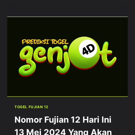
12
HARI
INI
14
MEI
2024
YANG
AKAN
KELUAR
TOGEL FUJIAN 12
Nomor Fujian 12 Hari Ini
13 Mei 2024 Yang Akan