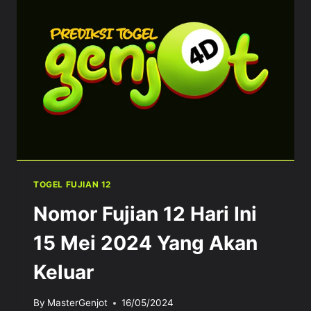
MEI
2024
YANG
AKAN
KELUAR
TOGEL FUJIAN 12
Nomor Fujian 12 Hari Ini
15 Mei 2024 Yang Akan
Keluar
By
MasterGenjot
16/05/2024