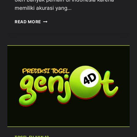
memiliki akurasi yang…
NOMOR
READ MORE
FUJIAN
12
HARI
INI
21
MEI
2024
YANG
AKAN
KELUAR