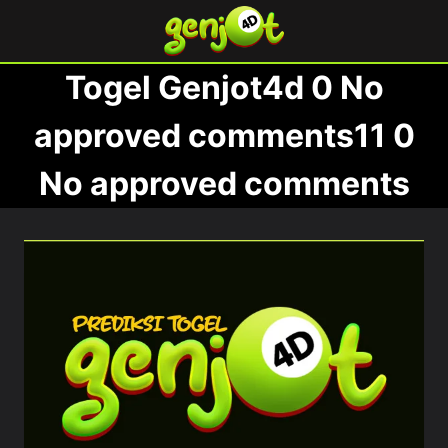
Skip
to
content
Togel Genjot4d 0 No
approved comments11 0
No approved comments