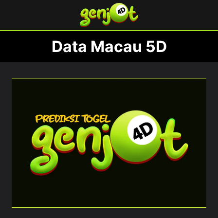
Skip
to
content
Data Macau 5D