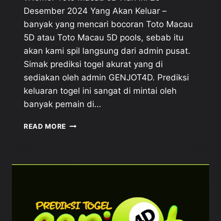
Desember 2024 Yang Akan Keluar –
banyak yang mencari bocoran Toto Macau
5D atau Toto Macau 5D pools, sebab itu
akan kami spil langsung dari admin pusat.
Simak prediksi togel akurat yang di
sediakan oleh admin GENJOT4D. Prediksi
keluaran togel ini sangat di mintai oleh
banyak pemain di…
VNOMOR
READ MORE
TOTO
MACAU
5D
HARI
INI
26
DESEMBER
2024
YANG