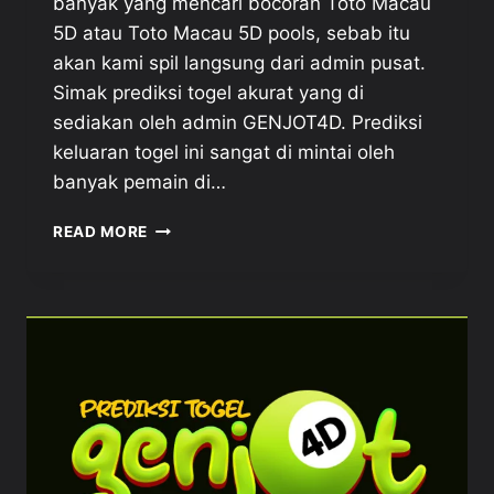
banyak yang mencari bocoran Toto Macau
5D atau Toto Macau 5D pools, sebab itu
akan kami spil langsung dari admin pusat.
Simak prediksi togel akurat yang di
sediakan oleh admin GENJOT4D. Prediksi
keluaran togel ini sangat di mintai oleh
banyak pemain di…
VNOMOR
READ MORE
TOTO
MACAU
5D
HARI
INI
25
DESEMBER
2024
YANG
AKAN
KELUAR