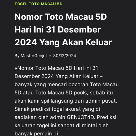
TOGEL TOTO MACAU 5D
Nomor Toto Macau 5D
Hari Ini 31 Desember
2024 Yang Akan Keluar
By
MasterGenjot
30/12/2024
vNomor Toto Macau 5D Hari Ini 31
Desember 2024 Yang Akan Keluar –
banyak yang mencari bocoran Toto Macau
5D atau Toto Macau 5D pools, sebab itu
akan kami spil langsung dari admin pusat.
Simak prediksi togel akurat yang di
sediakan oleh admin GENJOT4D. Prediksi
keluaran togel ini sangat di mintai oleh
banyak pemain di…