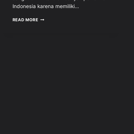
Indonesia karena memiliki…
BOCORAN
READ MORE
NOMOR
CARTIER4D
10
HARI
INI
11
DECEMBER
2024