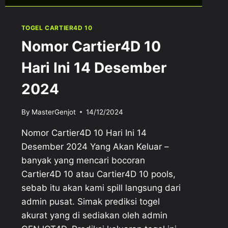
TOGEL CARTIER4D 10
Nomor Cartier4D 10
Hari Ini 14 Desember
2024
By
MasterGenjot
14/12/2024
Nomor Cartier4D 10 Hari Ini 14
Desember 2024 Yang Akan Keluar –
banyak yang mencari bocoran
Cartier4D 10 atau Cartier4D 10 pools,
sebab itu akan kami spill langsung dari
admin pusat. Simak prediksi togel
akurat yang di sediakan oleh admin