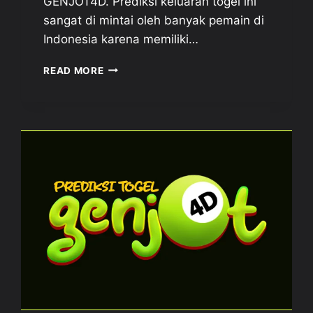
GENJOT4D. Prediksi keluaran togel ini
sangat di mintai oleh banyak pemain di
Indonesia karena memiliki…
NOMOR
READ MORE
TASMANIA
10
HARI
INI
14
DESEMBER
2024