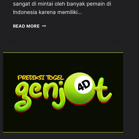
sangat di mintai oleh banyak pemain di
Indonesia karena memiliki…
NOMOR
READ MORE
TASMANIA
10
HARI
INI
12
DESEMBER
2024