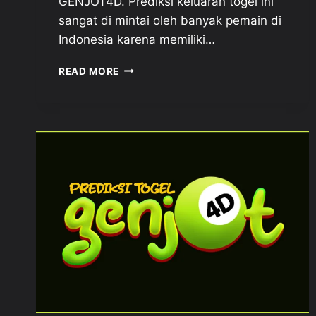
GENJOT4D. Prediksi keluaran togel ini
sangat di mintai oleh banyak pemain di
Indonesia karena memiliki…
NOMOR
READ MORE
CARTIER4D
10
HARI
INI
15
DESEMBER
2024