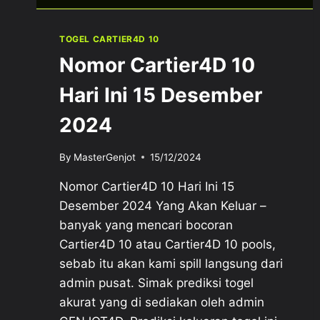
TOGEL CARTIER4D 10
Nomor Cartier4D 10
Hari Ini 15 Desember
2024
By
MasterGenjot
15/12/2024
Nomor Cartier4D 10 Hari Ini 15
Desember 2024 Yang Akan Keluar –
banyak yang mencari bocoran
Cartier4D 10 atau Cartier4D 10 pools,
sebab itu akan kami spill langsung dari
admin pusat. Simak prediksi togel
akurat yang di sediakan oleh admin