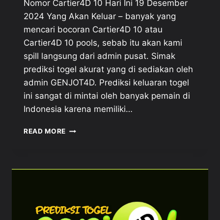
Nomor Cartier4D 10 Hari Ini 19 Desember
2024 Yang Akan Keluar – banyak yang
mencari bocoran Cartier4D 10 atau
Cartier4D 10 pools, sebab itu akan kami
spill langsung dari admin pusat. Simak
prediksi togel akurat yang di sediakan oleh
admin GENJOT4D. Prediksi keluaran togel
ini sangat di mintai oleh banyak pemain di
Indonesia karena memiliki…
NOMOR
READ MORE
CARTIER4D
10
HARI
INI
19
DESEMBER
2024