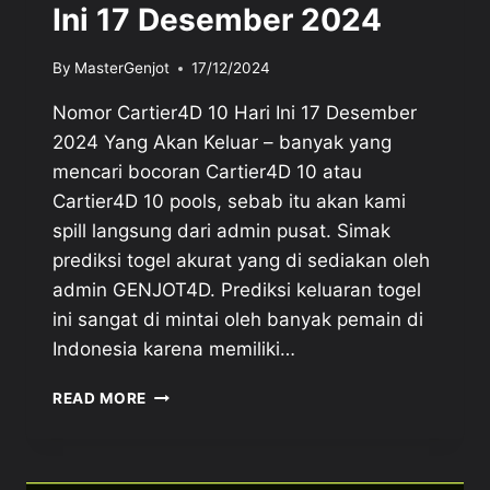
Ini 17 Desember 2024
By
MasterGenjot
17/12/2024
Nomor Cartier4D 10 Hari Ini 17 Desember
2024 Yang Akan Keluar – banyak yang
mencari bocoran Cartier4D 10 atau
Cartier4D 10 pools, sebab itu akan kami
spill langsung dari admin pusat. Simak
prediksi togel akurat yang di sediakan oleh
admin GENJOT4D. Prediksi keluaran togel
ini sangat di mintai oleh banyak pemain di
Indonesia karena memiliki…
NOMOR
READ MORE
CARTIER4D
10
HARI
INI