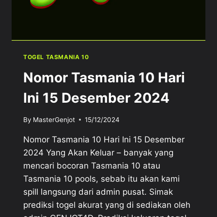
TOGEL TASMANIA 10
Nomor Tasmania 10 Hari
Ini 15 Desember 2024
By
MasterGenjot
15/12/2024
Nomor Tasmania 10 Hari Ini 15 Desember
2024 Yang Akan Keluar – banyak yang
mencari bocoran Tasmania 10 atau
Tasmania 10 pools, sebab itu akan kami
spill langsung dari admin pusat. Simak
prediksi togel akurat yang di sediakan oleh