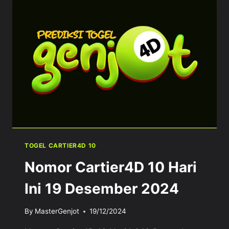
19
DESEMBER
2024
TOGEL CARTIER4D 10
Nomor Cartier4D 10 Hari
Ini 19 Desember 2024
By
MasterGenjot
19/12/2024