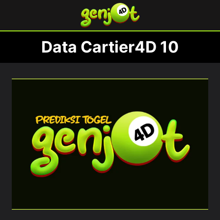
Skip
to
content
Data Cartier4D 10