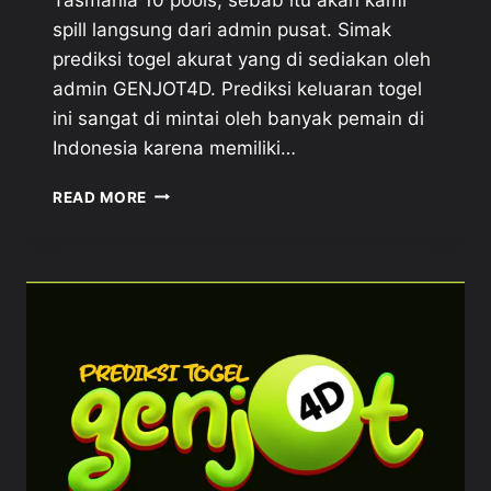
spill langsung dari admin pusat. Simak
prediksi togel akurat yang di sediakan oleh
admin GENJOT4D. Prediksi keluaran togel
ini sangat di mintai oleh banyak pemain di
Indonesia karena memiliki…
NOMOR
READ MORE
TASMANIA
10
HARI
INI
18
DESEMBER
2024