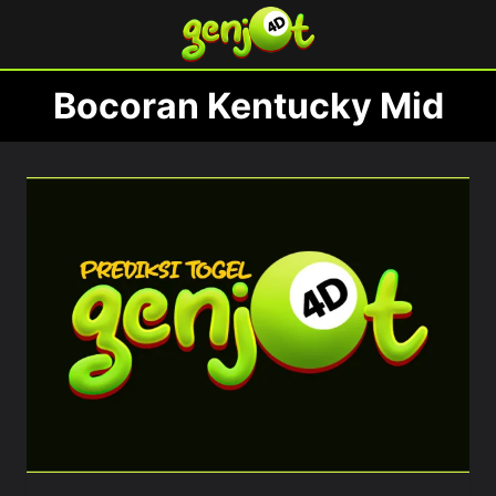
Skip
to
content
Bocoran Kentucky Mid