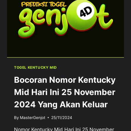
2024
YANG
AKAN
KELUAR
TOGEL KENTUCKY MID
Bocoran Nomor Kentucky
Mid Hari Ini 25 November
2024 Yang Akan Keluar
By
MasterGenjot
25/11/2024
Nomor Kentucky Mid Hari Ini 25 November