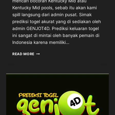
mencari bocoran Kentucky Mid atau
Kentucky Mid pools, sebab itu akan kami
spill langsung dari admin pusat. Simak
prediksi togel akurat yang di sediakan oleh
admin GENJOT4D. Prediksi keluaran togel
ini sangat di mintai oleh banyak pemain di
Indonesia karena memiliki…
BOCORAN
READ MORE
NOMOR
KENTUCKY
MID
HARI
INI
24
NOVEMBER
2024
YANG
AKAN
KELUAR