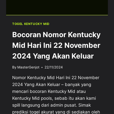
TOGEL KENTUCKY MID
Bocoran Nomor Kentucky
Mid Hari Ini 22 November
2024 Yang Akan Keluar
By
MasterGenjot
22/11/2024
Nomor Kentucky Mid Hari Ini 22 November
2024 Yang Akan Keluar – banyak yang
mencari bocoran Kentucky Mid atau
Kentucky Mid pools, sebab itu akan kami
spill langsung dari admin pusat. Simak
prediksi togel akurat yang di sediakan oleh