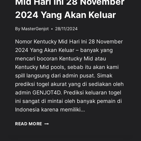
Mid Hari Ini 28 November
2024 Yang Akan Keluar
By
MasterGenjot
28/11/2024
Nomor Kentucky Mid Hari Ini 28 November
2024 Yang Akan Keluar – banyak yang
mencari bocoran Kentucky Mid atau
Kentucky Mid pools, sebab itu akan kami
spill langsung dari admin pusat. Simak
prediksi togel akurat yang di sediakan oleh
admin GENJOT4D. Prediksi keluaran togel
ini sangat di mintai oleh banyak pemain di
Indonesia karena memiliki…
BOCORAN
READ MORE
NOMOR
KENTUCKY