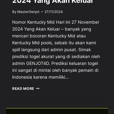
2024 Yang Akan Keluar
By
MasterGenjot
27/11/2024
Nomor Kentucky Mid Hari Ini 27 November
2024 Yang Akan Keluar – banyak yang
mencari bocoran Kentucky Mid atau
Kentucky Mid pools, sebab itu akan kami
spill langsung dari admin pusat. Simak
prediksi togel akurat yang di sediakan oleh
admin GENJOT4D. Prediksi keluaran togel
ini sangat di mintai oleh banyak pemain di
Indonesia karena memiliki…
BOCORAN
READ MORE
NOMOR
KENTUCKY
MID
HARI
INI