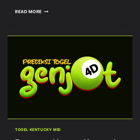
BOCORAN
READ MORE
NOMOR
KENTUCKY
MID
HARI
INI
30
NOVEMBER
2024
YANG
AKAN
KELUAR
TOGEL KENTUCKY MID