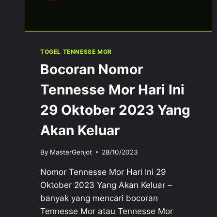
TOGEL TENNESSE MOR
Bocoran Nomor
Tennesse Mor Hari Ini
29 Oktober 2023 Yang
Akan Keluar
By
MasterGenjot
28/10/2023
Nomor Tennesse Mor Hari Ini 29
Oktober 2023 Yang Akan Keluar –
banyak yang mencari bocoran
Tennesse Mor atau Tennesse Mor