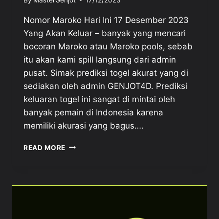
Nomor Maroko Hari Ini 17 Desember 2023
Yang Akan Keluar – banyak yang mencari
bocoran Maroko atau Maroko pools, sebab
itu akan kami spill langsung dari admin
pusat. Simak prediksi togel akurat yang di
sediakan oleh admin GENJOT4D. Prediksi
keluaran togel ini sangat di mintai oleh
banyak pemain di Indonesia karena
memiliki akurasi yang bagus….
BOCORAN
READ MORE
NOMOR
MAROKO
HARI
INI
17
DESEMBER
2023