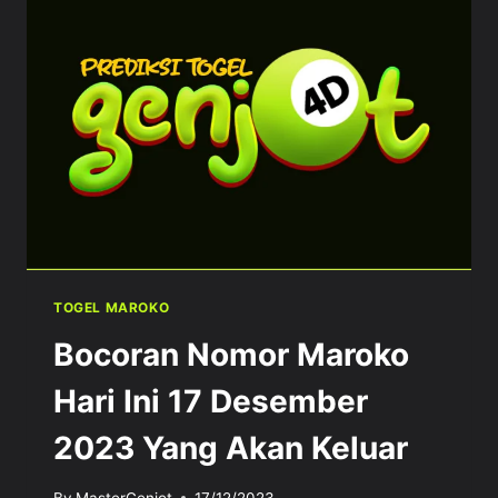
DESEMBER
2023
YANG
AKAN
KELUAR
TOGEL MAROKO
Bocoran Nomor Maroko
Hari Ini 17 Desember
2023 Yang Akan Keluar
By
MasterGenjot
17/12/2023