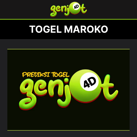
Skip
to
content
TOGEL MAROKO