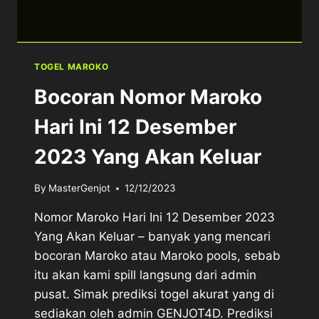
TOGEL MAROKO
Bocoran Nomor Maroko
Hari Ini 12 Desember
2023 Yang Akan Keluar
By
MasterGenjot
12/12/2023
Nomor Maroko Hari Ini 12 Desember 2023
Yang Akan Keluar – banyak yang mencari
bocoran Maroko atau Maroko pools, sebab
itu akan kami spill langsung dari admin
pusat. Simak prediksi togel akurat yang di
sediakan oleh admin GENJOT4D. Prediksi