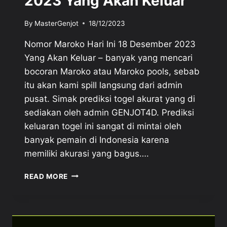
2023 Yang Akan Keluar
By
MasterGenjot
18/12/2023
Nomor Maroko Hari Ini 18 Desember 2023
Yang Akan Keluar – banyak yang mencari
bocoran Maroko atau Maroko pools, sebab
itu akan kami spill langsung dari admin
pusat. Simak prediksi togel akurat yang di
sediakan oleh admin GENJOT4D. Prediksi
keluaran togel ini sangat di mintai oleh
banyak pemain di Indonesia karena
memiliki akurasi yang bagus….
BOCORAN
READ MORE
NOMOR
MAROKO
HARI
INI
18