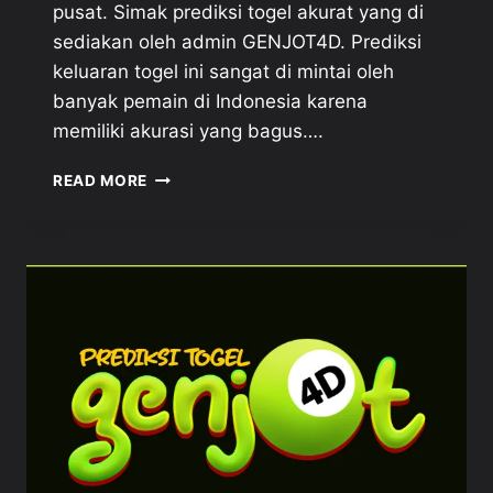
pusat. Simak prediksi togel akurat yang di
sediakan oleh admin GENJOT4D. Prediksi
keluaran togel ini sangat di mintai oleh
banyak pemain di Indonesia karena
memiliki akurasi yang bagus….
BOCORAN
READ MORE
NOMOR
MAROKO
HARI
INI
14
DESEMBER
2023
YANG
AKAN
KELUAR