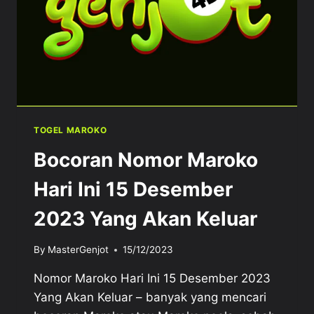
KELUAR
TOGEL MAROKO
Bocoran Nomor Maroko
Hari Ini 15 Desember
2023 Yang Akan Keluar
By
MasterGenjot
15/12/2023
Nomor Maroko Hari Ini 15 Desember 2023
Yang Akan Keluar – banyak yang mencari