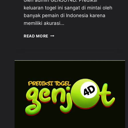
keluaran togel ini sangat di mintai oleh
banyak pemain di Indonesia karena
memiliki akurasi…
BOCORAN
READ MORE
NOMOR
OREGON
6
HARI
INI
27
DESEMBER
2024
YANG
AKAN
KELUAR