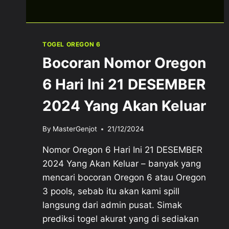
TOGEL OREGON 6
Bocoran Nomor Oregon
6 Hari Ini 21 DESEMBER
2024 Yang Akan Keluar
By
MasterGenjot
21/12/2024
Nomor Oregon 6 Hari Ini 21 DESEMBER
2024 Yang Akan Keluar – banyak yang
mencari bocoran Oregon 6 atau Oregon
3 pools, sebab itu akan kami spill
langsung dari admin pusat. Simak
prediksi togel akurat yang di sediakan