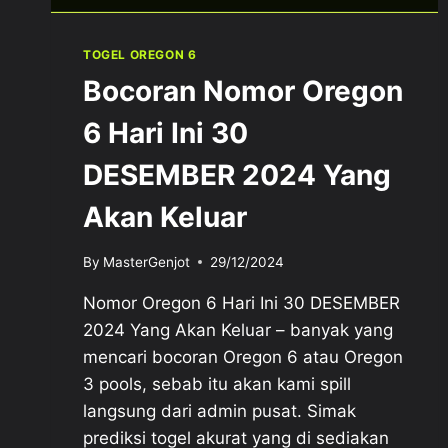
TOGEL OREGON 6
Bocoran Nomor Oregon
6 Hari Ini 30
DESEMBER 2024 Yang
Akan Keluar
By
MasterGenjot
29/12/2024
Nomor Oregon 6 Hari Ini 30 DESEMBER
2024 Yang Akan Keluar – banyak yang
mencari bocoran Oregon 6 atau Oregon
3 pools, sebab itu akan kami spill
langsung dari admin pusat. Simak
prediksi togel akurat yang di sediakan