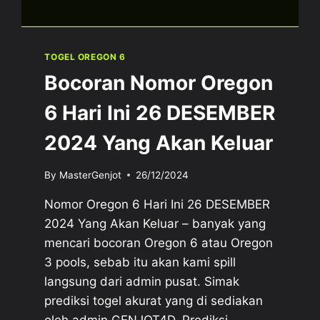
TOGEL OREGON 6
Bocoran Nomor Oregon
6 Hari Ini 26 DESEMBER
2024 Yang Akan Keluar
By
MasterGenjot
26/12/2024
Nomor Oregon 6 Hari Ini 26 DESEMBER
2024 Yang Akan Keluar – banyak yang
mencari bocoran Oregon 6 atau Oregon
3 pools, sebab itu akan kami spill
langsung dari admin pusat. Simak
prediksi togel akurat yang di sediakan
oleh admin GENJOT4D. Prediksi