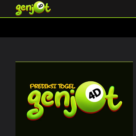
Skip
to
content