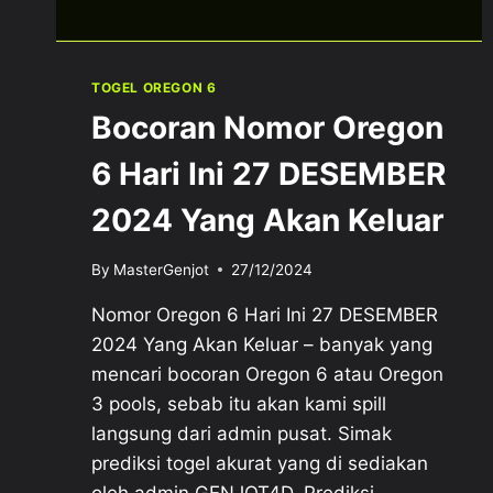
TOGEL OREGON 6
Bocoran Nomor Oregon
6 Hari Ini 27 DESEMBER
2024 Yang Akan Keluar
By
MasterGenjot
27/12/2024
Nomor Oregon 6 Hari Ini 27 DESEMBER
2024 Yang Akan Keluar – banyak yang
mencari bocoran Oregon 6 atau Oregon
3 pools, sebab itu akan kami spill
langsung dari admin pusat. Simak
prediksi togel akurat yang di sediakan
oleh admin GENJOT4D. Prediksi