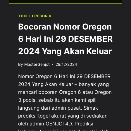
TOGEL OREGON 6
Bocoran Nomor Oregon
6 Hari Ini 29 DESEMBER
2024 Yang Akan Keluar
By
MasterGenjot
29/12/2024
Nomor Oregon 6 Hari Ini 29 DESEMBER
2024 Yang Akan Keluar – banyak yang
mencari bocoran Oregon 6 atau Oregon
3 pools, sebab itu akan kami spill
langsung dari admin pusat. Simak
prediksi togel akurat yang di sediakan
oleh admin GENJOT4D. Prediksi