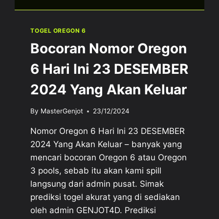
TOGEL OREGON 6
Bocoran Nomor Oregon
6 Hari Ini 23 DESEMBER
2024 Yang Akan Keluar
By
MasterGenjot
23/12/2024
Nomor Oregon 6 Hari Ini 23 DESEMBER
2024 Yang Akan Keluar – banyak yang
mencari bocoran Oregon 6 atau Oregon
3 pools, sebab itu akan kami spill
langsung dari admin pusat. Simak
prediksi togel akurat yang di sediakan
oleh admin GENJOT4D. Prediksi