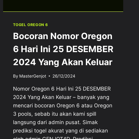
TOGEL OREGON 6
Bocoran Nomor Oregon
6 Hari Ini 25 DESEMBER
2024 Yang Akan Keluar
By
MasterGenjot
26/12/2024
Nomor Oregon 6 Hari Ini 25 DESEMBER
2024 Yang Akan Keluar – banyak yang
mencari bocoran Oregon 6 atau Oregon
3 pools, sebab itu akan kami spill
langsung dari admin pusat. Simak
prediksi togel akurat yang di sediakan
oleh admin GENJOT4D. Prediksi