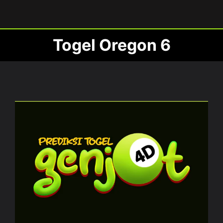
Togel Oregon 6