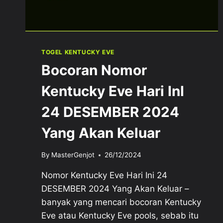
TOGEL KENTUCKY EVE
Bocoran Nomor
Kentucky Eve Hari InI
24 DESEMBER 2024
Yang Akan Keluar
By
MasterGenjot
26/12/2024
Nomor Kentucky Eve Hari Ini 24
DESEMBER 2024 Yang Akan Keluar –
banyak yang mencari bocoran Kentucky
Eve atau Kentucky Eve pools, sebab itu