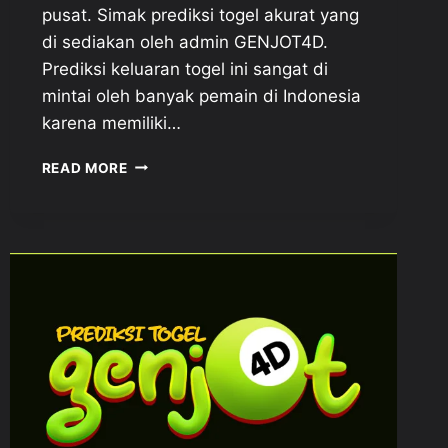
pusat. Simak prediksi togel akurat yang
di sediakan oleh admin GENJOT4D.
Prediksi keluaran togel ini sangat di
mintai oleh banyak pemain di Indonesia
karena memiliki…
BOCORAN
READ MORE
NOMOR
KENTUCKY
EVE
HARI
INI
25
DESEMBER
2024
YANG
AKAN
KELUAR