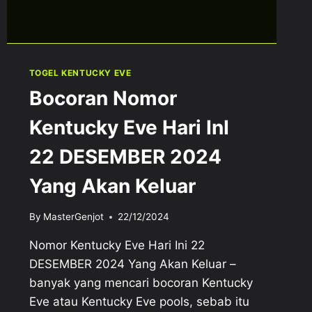
TOGEL KENTUCKY EVE
Bocoran Nomor
Kentucky Eve Hari InI
22 DESEMBER 2024
Yang Akan Keluar
By
MasterGenjot
22/12/2024
Nomor Kentucky Eve Hari Ini 22
DESEMBER 2024 Yang Akan Keluar –
banyak yang mencari bocoran Kentucky
Eve atau Kentucky Eve pools, sebab itu