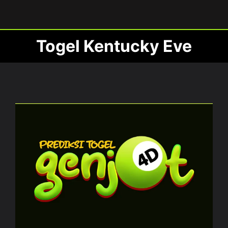
Togel Kentucky Eve