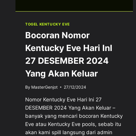
TOGEL KENTUCKY EVE
Bocoran Nomor
Kentucky Eve Hari InI
27 DESEMBER 2024
Yang Akan Keluar
By
MasterGenjot
27/12/2024
Nomor Kentucky Eve Hari Ini 27
DESEMBER 2024 Yang Akan Keluar –
banyak yang mencari bocoran Kentucky
Eve atau Kentucky Eve pools, sebab itu
akan kami spill langsung dari admin