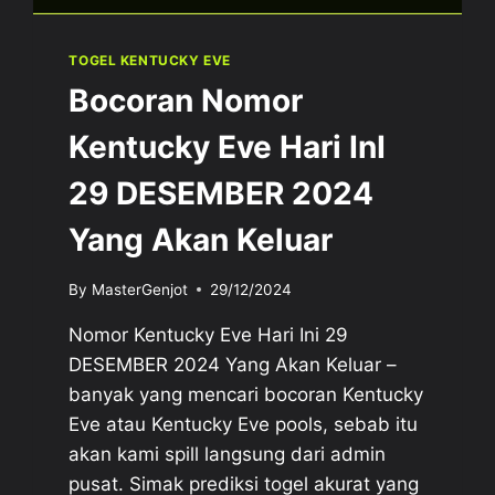
TOGEL KENTUCKY EVE
Bocoran Nomor
Kentucky Eve Hari InI
29 DESEMBER 2024
Yang Akan Keluar
By
MasterGenjot
29/12/2024
Nomor Kentucky Eve Hari Ini 29
DESEMBER 2024 Yang Akan Keluar –
banyak yang mencari bocoran Kentucky
Eve atau Kentucky Eve pools, sebab itu
akan kami spill langsung dari admin
pusat. Simak prediksi togel akurat yang