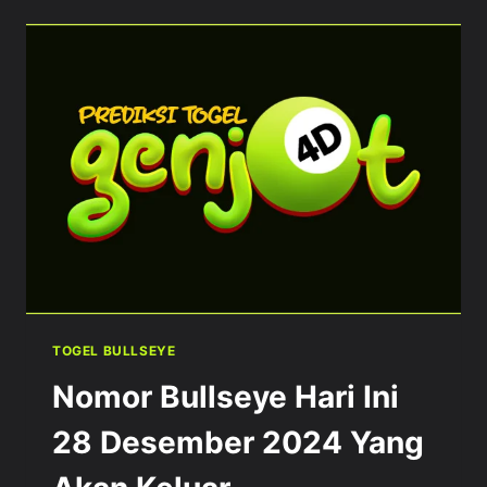
INI
29
DESEMBER
2024
YANG
AKAN
KELUAR
TOGEL BULLSEYE
Nomor Bullseye Hari Ini
28 Desember 2024 Yang