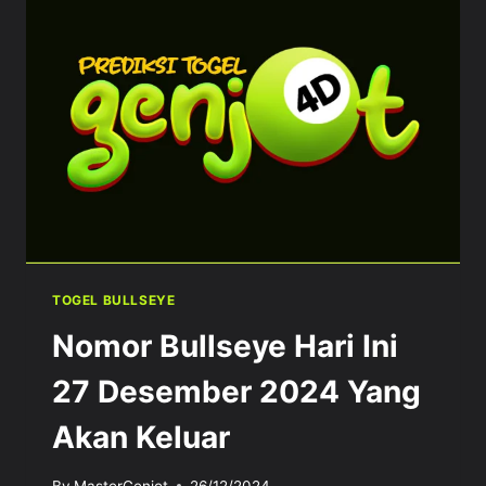
2024
YANG
AKAN
KELUAR
TOGEL BULLSEYE
Nomor Bullseye Hari Ini
27 Desember 2024 Yang
Akan Keluar
By
MasterGenjot
26/12/2024