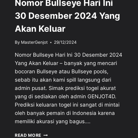
Nomor Bullseye Hari Ini
30 Desember 2024 Yang
Akan Keluar
By
MasterGenjot
29/12/2024
Nomor Bullseye Hari Ini 30 Desember 2024
Yang Akan Keluar – banyak yang mencari
bocoran Bullseye atau Bullseye pools,
sebab itu akan kami spill langsung dari
admin pusat. Simak prediksi togel akurat
yang di sediakan oleh admin GENJOT4D.
Prediksi keluaran togel ini sangat di mintai
oleh banyak pemain di Indonesia karena
memiliki akurasi yang bagus….
NOMOR
READ MORE