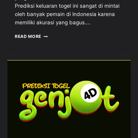
Prediksi keluaran togel ini sangat di mintai
oleh banyak pemain di Indonesia karena
memiliki akurasi yang bagus….
NOMOR
READ MORE
BULLSEYE
HARI
INI
23
DESEMBER
2024
YANG
AKAN
KELUAR