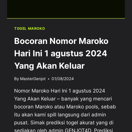
TOGEL MAROKO
Bocoran Nomor Maroko
Hari Ini 1 agustus 2024
Yang Akan Keluar
By
MasterGenjot
01/08/2024
Nomor Maroko Hari Ini 1 agustus 2024
Yang Akan Keluar – banyak yang mencari
bocoran Maroko atau Maroko pools, sebab
itu akan kami spill langsung dari admin
pusat. Simak prediksi togel akurat yang di
sediakan oleh admin GENJOT4D. Prediksi