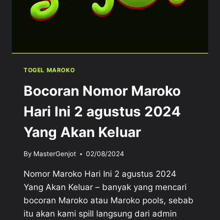
TOGEL MAROKO
Bocoran Nomor Maroko
Hari Ini 2 agustus 2024
Yang Akan Keluar
By
MasterGenjot
02/08/2024
Nomor Maroko Hari Ini 2 agustus 2024
Yang Akan Keluar – banyak yang mencari
bocoran Maroko atau Maroko pools, sebab
itu akan kami spill langsung dari admin