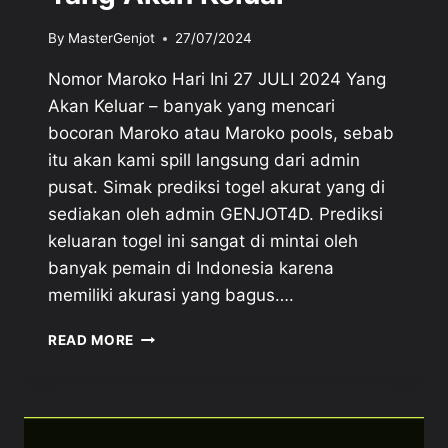
By
MasterGenjot
27/07/2024
Nomor Maroko Hari Ini 27 JULI 2024 Yang
Akan Keluar – banyak yang mencari
bocoran Maroko atau Maroko pools, sebab
itu akan kami spill langsung dari admin
pusat. Simak prediksi togel akurat yang di
sediakan oleh admin GENJOT4D. Prediksi
keluaran togel ini sangat di mintai oleh
banyak pemain di Indonesia karena
memiliki akurasi yang bagus….
BOCORAN
READ MORE
NOMOR
MAROKO
HARI
INI
27