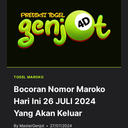
JULI
2024
YANG
AKAN
KELUAR
TOGEL MAROKO
Bocoran Nomor Maroko
Hari Ini 26 JULI 2024
Yang Akan Keluar
By
MasterGenjot
27/07/2024