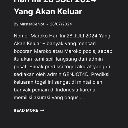
Yang Akan Keluar
By
MasterGenjot
28/07/2024
Nomor Maroko Hari Ini 28 JULI 2024 Yang
Akan Keluar – banyak yang mencari
bocoran Maroko atau Maroko pools, sebab
itu akan kami spill langsung dari admin
pusat. Simak prediksi togel akurat yang di
sediakan oleh admin GENJOT4D. Prediksi
keluaran togel ini sangat di mintai oleh
banyak pemain di Indonesia karena
memiliki akurasi yang bagus….
BOCORAN
READ MORE
NOMOR
MAROKO
HARI