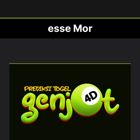
esse Mor