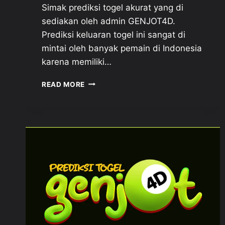
Simak prediksi togel akurat yang di
sediakan oleh admin GENJOT4D.
Prediksi keluaran togel ini sangat di
mintai oleh banyak pemain di Indonesia
karena memiliki…
BOCORAN
READ MORE
NOMOR
TENNESSE
MOR
HARI
INI
07
MEI
2024
YANG
AKAN
KELUAR