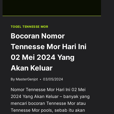
TOGEL TENNESSE MOR
Bocoran Nomor
Tennesse Mor Hari Ini
02 Mei 2024 Yang
Akan Keluar
By
MasterGenjot
03/05/2024
Nomor Tennesse Mor Hari Ini 02 Mei
2024 Yang Akan Keluar – banyak yang
mencari bocoran Tennesse Mor atau
Tennesse Mor pools, sebab itu akan