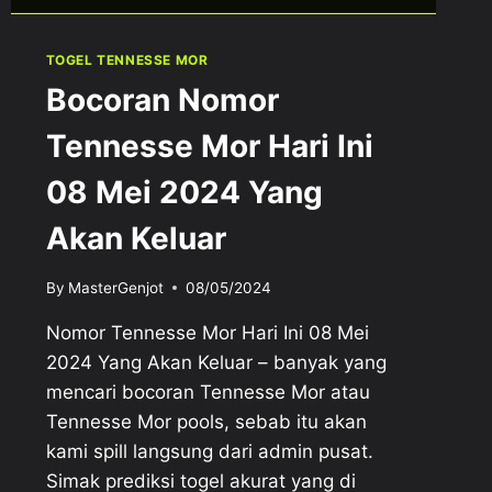
TOGEL TENNESSE MOR
Bocoran Nomor
Tennesse Mor Hari Ini
08 Mei 2024 Yang
Akan Keluar
By
MasterGenjot
08/05/2024
Nomor Tennesse Mor Hari Ini 08 Mei
2024 Yang Akan Keluar – banyak yang
mencari bocoran Tennesse Mor atau
Tennesse Mor pools, sebab itu akan
kami spill langsung dari admin pusat.
Simak prediksi togel akurat yang di