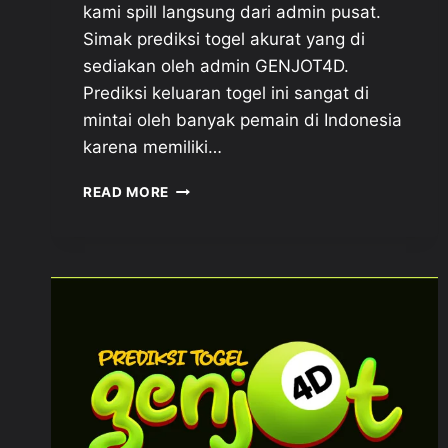
kami spill langsung dari admin pusat.
Simak prediksi togel akurat yang di
sediakan oleh admin GENJOT4D.
Prediksi keluaran togel ini sangat di
mintai oleh banyak pemain di Indonesia
karena memiliki…
BOCORAN
READ MORE
NOMOR
TENNESSE
MOR
HARI
INI
04
MEI
2024
YANG
AKAN
KELUAR