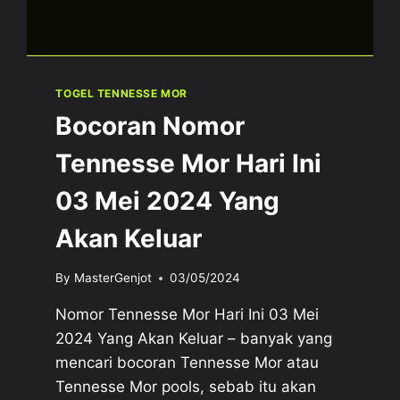
TOGEL TENNESSE MOR
Bocoran Nomor
Tennesse Mor Hari Ini
03 Mei 2024 Yang
Akan Keluar
By
MasterGenjot
03/05/2024
Nomor Tennesse Mor Hari Ini 03 Mei
2024 Yang Akan Keluar – banyak yang
mencari bocoran Tennesse Mor atau
Tennesse Mor pools, sebab itu akan