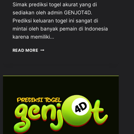
Simak prediksi togel akurat yang di
sediakan oleh admin GENJOT4D.
Prediksi keluaran togel ini sangat di
mintai oleh banyak pemain di Indonesia
karena memiliki…
BOCORAN
READ MORE
NOMOR
TENNESSE
MOR
HARI
INI
05
MEI
2024
YANG
AKAN
KELUAR