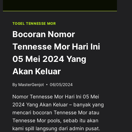
TOGEL TENNESSE MOR
Bocoran Nomor
Tennesse Mor Hari Ini
05 Mei 2024 Yang
Akan Keluar
By
MasterGenjot
06/05/2024
Nomor Tennesse Mor Hari Ini 05 Mei
2024 Yang Akan Keluar – banyak yang
mencari bocoran Tennesse Mor atau
Tennesse Mor pools, sebab itu akan
kami spill langsung dari admin pusat.