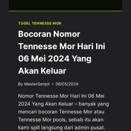
TOGEL TENNESSE MOR
Bocoran Nomor
Tennesse Mor Hari Ini
06 Mei 2024 Yang
Akan Keluar
By
MasterGenjot
06/05/2024
Nomor Tennesse Mor Hari Ini 06 Mei
2024 Yang Akan Keluar – banyak yang
mencari bocoran Tennesse Mor atau
Tennesse Mor pools, sebab itu akan
kami spill langsung dari admin pusat.