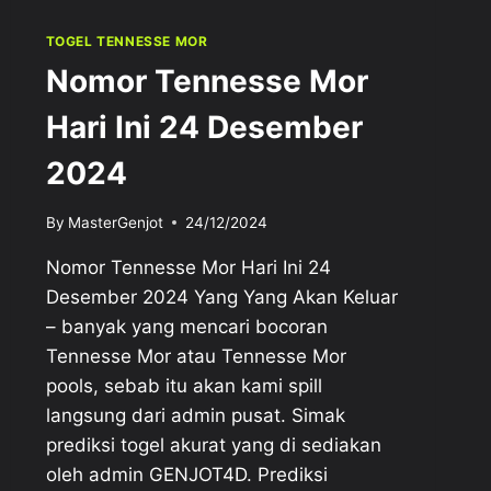
TOGEL TENNESSE MOR
Nomor Tennesse Mor
Hari Ini 24 Desember
2024
By
MasterGenjot
24/12/2024
Nomor Tennesse Mor Hari Ini 24
Desember 2024 Yang Yang Akan Keluar
– banyak yang mencari bocoran
Tennesse Mor atau Tennesse Mor
pools, sebab itu akan kami spill
langsung dari admin pusat. Simak
prediksi togel akurat yang di sediakan
oleh admin GENJOT4D. Prediksi