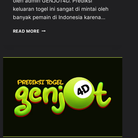
oleh admin GENJOT4D. Prediksi
keluaran togel ini sangat di mintai oleh
banyak pemain di Indonesia karena…
NOMOR
READ MORE
TENNESSE
MOR
HARI
INI
28
DESEMBER
2024