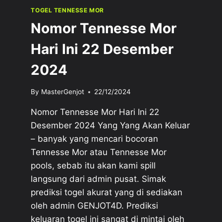
TOGEL TENNESSE MOR
Nomor Tennesse Mor
Hari Ini 22 Desember
2024
By
MasterGenjot
22/12/2024
Nomor Tennesse Mor Hari Ini 22
Desember 2024 Yang Yang Akan Keluar
– banyak yang mencari bocoran
Tennesse Mor atau Tennesse Mor
pools, sebab itu akan kami spill
langsung dari admin pusat. Simak
prediksi togel akurat yang di sediakan
oleh admin GENJOT4D. Prediksi
keluaran togel ini sangat di mintai oleh