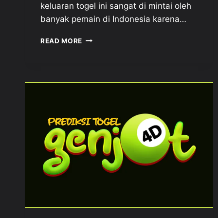
keluaran togel ini sangat di mintai oleh
banyak pemain di Indonesia karena…
NOMOR
READ MORE
TENNESSE
MOR
HARI
INI
27
DESEMBER
2024