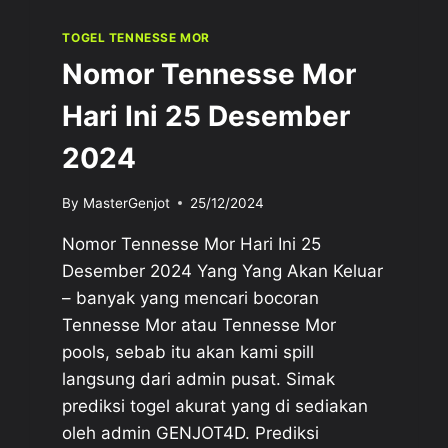
TOGEL TENNESSE MOR
Nomor Tennesse Mor
Hari Ini 25 Desember
2024
By
MasterGenjot
25/12/2024
Nomor Tennesse Mor Hari Ini 25
Desember 2024 Yang Yang Akan Keluar
– banyak yang mencari bocoran
Tennesse Mor atau Tennesse Mor
pools, sebab itu akan kami spill
langsung dari admin pusat. Simak
prediksi togel akurat yang di sediakan
oleh admin GENJOT4D. Prediksi