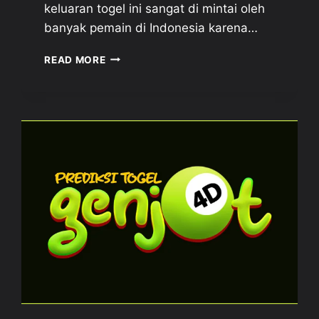
keluaran togel ini sangat di mintai oleh
banyak pemain di Indonesia karena…
NOMOR
READ MORE
TENNESSE
MOR
HARI
INI
25
DESEMBER
2024