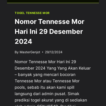
TOGEL TENNESSE MOR
Nomor Tennesse Mor
Hari Ini 29 Desember
2024
By
MasterGenjot
29/12/2024
Nomor Tennesse Mor Hari Ini 29
Desember 2024 Yang Yang Akan Keluar
– banyak yang mencari bocoran
Tennesse Mor atau Tennesse Mor
pools, sebab itu akan kami spill
langsung dari admin pusat. Simak
prediksi togel akurat yang di sediakan