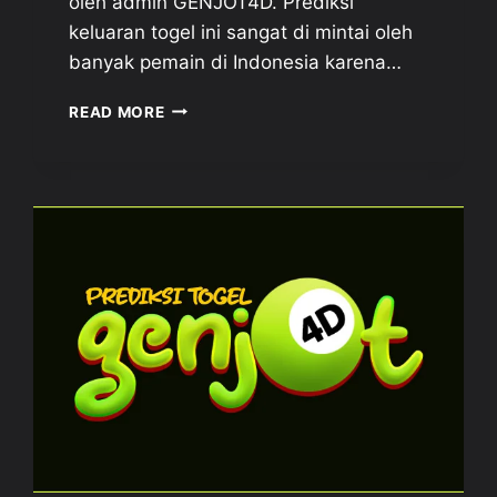
oleh admin GENJOT4D. Prediksi
keluaran togel ini sangat di mintai oleh
banyak pemain di Indonesia karena…
NOMOR
READ MORE
TENNESSE
MOR
HARI
INI
29
DESEMBER
2024