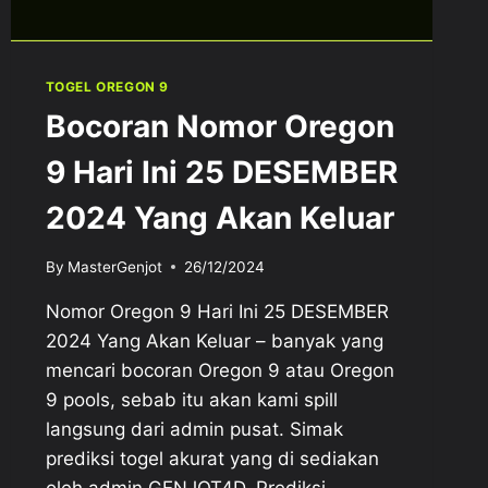
TOGEL OREGON 9
Bocoran Nomor Oregon
9 Hari Ini 25 DESEMBER
2024 Yang Akan Keluar
By
MasterGenjot
26/12/2024
Nomor Oregon 9 Hari Ini 25 DESEMBER
2024 Yang Akan Keluar – banyak yang
mencari bocoran Oregon 9 atau Oregon
9 pools, sebab itu akan kami spill
langsung dari admin pusat. Simak
prediksi togel akurat yang di sediakan
oleh admin GENJOT4D. Prediksi