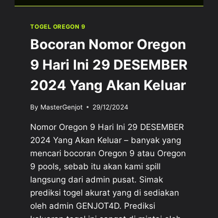
TOGEL OREGON 9
Bocoran Nomor Oregon
9 Hari Ini 29 DESEMBER
2024 Yang Akan Keluar
By
MasterGenjot
29/12/2024
Nomor Oregon 9 Hari Ini 29 DESEMBER
2024 Yang Akan Keluar – banyak yang
mencari bocoran Oregon 9 atau Oregon
9 pools, sebab itu akan kami spill
langsung dari admin pusat. Simak
prediksi togel akurat yang di sediakan
oleh admin GENJOT4D. Prediksi