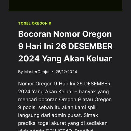
TOGEL OREGON 9
Bocoran Nomor Oregon
9 Hari Ini 26 DESEMBER
2024 Yang Akan Keluar
By
MasterGenjot
26/12/2024
Nomor Oregon 9 Hari Ini 26 DESEMBER
2024 Yang Akan Keluar – banyak yang
mencari bocoran Oregon 9 atau Oregon
9 pools, sebab itu akan kami spill
langsung dari admin pusat. Simak
prediksi togel akurat yang di sediakan
oleh admin GENJOT4D. Prediksi