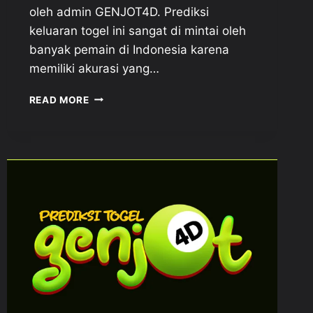
oleh admin GENJOT4D. Prediksi
keluaran togel ini sangat di mintai oleh
banyak pemain di Indonesia karena
memiliki akurasi yang…
BOCORAN
READ MORE
NOMOR
OREGON
9
HARI
INI
28
DESEMBER
2024
YANG
AKAN
KELUAR