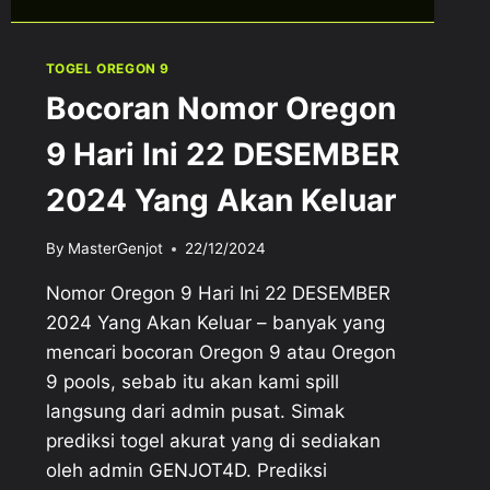
TOGEL OREGON 9
Bocoran Nomor Oregon
9 Hari Ini 22 DESEMBER
2024 Yang Akan Keluar
By
MasterGenjot
22/12/2024
Nomor Oregon 9 Hari Ini 22 DESEMBER
2024 Yang Akan Keluar – banyak yang
mencari bocoran Oregon 9 atau Oregon
9 pools, sebab itu akan kami spill
langsung dari admin pusat. Simak
prediksi togel akurat yang di sediakan
oleh admin GENJOT4D. Prediksi