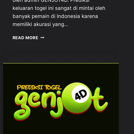
keluaran togel ini sangat di mintai oleh
banyak pemain di Indonesia karena
memiliki akurasi yang…
BOCORAN
READ MORE
NOMOR
OREGON
9
HARI
INI
25
DESEMBER
2024
YANG
AKAN
KELUAR