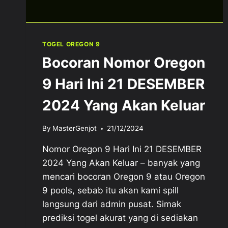
TOGEL OREGON 9
Bocoran Nomor Oregon
9 Hari Ini 21 DESEMBER
2024 Yang Akan Keluar
By
MasterGenjot
21/12/2024
Nomor Oregon 9 Hari Ini 21 DESEMBER
2024 Yang Akan Keluar – banyak yang
mencari bocoran Oregon 9 atau Oregon
9 pools, sebab itu akan kami spill
langsung dari admin pusat. Simak
prediksi togel akurat yang di sediakan