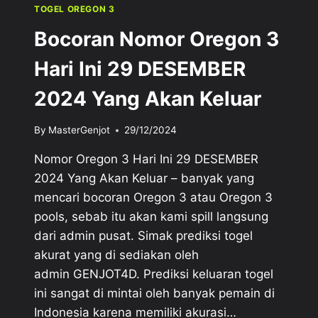
TOGEL OREGON 3
Bocoran Nomor Oregon 3
Hari Ini 29 DESEMBER
2024 Yang Akan Keluar
By
MasterGenjot
29/12/2024
Nomor Oregon 3 Hari Ini 29 DESEMBER
2024 Yang Akan Keluar – banyak yang
mencari bocoran Oregon 3 atau Oregon 3
pools, sebab itu akan kami spill langsung
dari admin pusat. Simak prediksi togel
akurat yang di sediakan oleh
admin GENJOT4D. Prediksi keluaran togel
ini sangat di mintai oleh banyak pemain di
Indonesia karena memiliki akurasi…