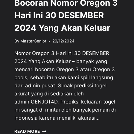
Bocoran Nomor Oregon 3
Hari Ini 30 DESEMBER
2024 Yang Akan Keluar
By
MasterGenjot
29/12/2024
Nomor Oregon 3 Hari Ini 30 DESEMBER
2024 Yang Akan Keluar – banyak yang
mencari bocoran Oregon 3 atau Oregon 3
pools, sebab itu akan kami spill langsung
dari admin pusat. Simak prediksi togel
akurat yang di sediakan oleh
admin GENJOT4D. Prediksi keluaran togel
ini sangat di mintai oleh banyak pemain di
Indonesia karena memiliki akurasi…
BOCORAN
READ MORE