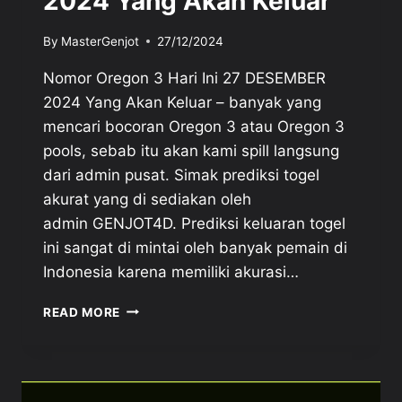
2024 Yang Akan Keluar
By
MasterGenjot
27/12/2024
Nomor Oregon 3 Hari Ini 27 DESEMBER
2024 Yang Akan Keluar – banyak yang
mencari bocoran Oregon 3 atau Oregon 3
pools, sebab itu akan kami spill langsung
dari admin pusat. Simak prediksi togel
akurat yang di sediakan oleh
admin GENJOT4D. Prediksi keluaran togel
ini sangat di mintai oleh banyak pemain di
Indonesia karena memiliki akurasi…
BOCORAN
READ MORE
NOMOR
OREGON
3
HARI
INI