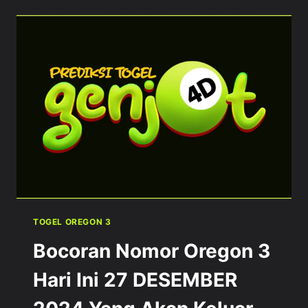
3
HARI
INI
28
DESEMBER
2024
YANG
AKAN
KELUAR
TOGEL OREGON 3
Bocoran Nomor Oregon 3
Hari Ini 27 DESEMBER