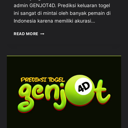
admin GENJOT4D. Prediksi keluaran togel
ini sangat di mintai oleh banyak pemain di
Indonesia karena memiliki akurasi…
BOCORAN
READ MORE
NOMOR
OREGON
3
HARI
INI
22
DESEMBER
2024
YANG
AKAN
KELUAR