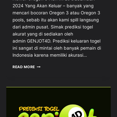
2024 Yang Akan Keluar – banyak yang
mencari bocoran Oregon 3 atau Oregon 3
pools, sebab itu akan kami spill langsung
dari admin pusat. Simak prediksi togel
akurat yang di sediakan oleh
admin GENJOT4D. Prediksi keluaran togel
ini sangat di mintai oleh banyak pemain di
Indonesia karena memiliki akurasi…
BOCORAN
READ MORE
NOMOR
OREGON
3
HARI
INI
25
DESEMBER
2024
YANG