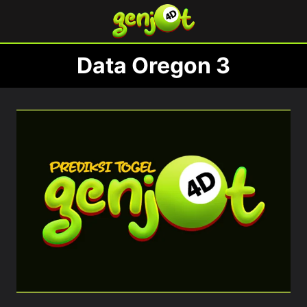
Skip
to
content
Data Oregon 3