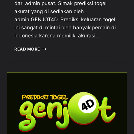
dari admin pusat. Simak prediksi togel
akurat yang di sediakan oleh
admin GENJOT4D. Prediksi keluaran togel
ini sangat di mintai oleh banyak pemain di
Indonesia karena memiliki akurasi…
BOCORAN
READ MORE
NOMOR
OREGON
3
HARI
INI
23
DESEMBER
2024
YANG
AKAN
KELUAR