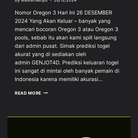
Nomor Oregon 3 Hari Ini 26 DESEMBER
2024 Yang Akan Keluar – banyak yang
mencari bocoran Oregon 3 atau Oregon 3
pools, sebab itu akan kami spill langsung
dari admin pusat. Simak prediksi togel
akurat yang di sediakan oleh
admin GENJOT4D. Prediksi keluaran togel
ini sangat di mintai oleh banyak pemain di
Indonesia karena memiliki akurasi…
BOCORAN
READ MORE
NOMOR
OREGON
3
HARI
INI
26
DESEMBER