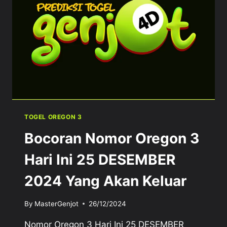
2024
YANG
AKAN
KELUAR
TOGEL OREGON 3
Bocoran Nomor Oregon 3
Hari Ini 25 DESEMBER
2024 Yang Akan Keluar
By
MasterGenjot
26/12/2024
Nomor Oregon 3 Hari Ini 25 DESEMBER