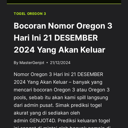
TOGEL OREGON 3
Bocoran Nomor Oregon 3
Hari Ini 21 DESEMBER
2024 Yang Akan Keluar
By
MasterGenjot
21/12/2024
Nomor Oregon 3 Hari Ini 21 DESEMBER
2024 Yang Akan Keluar – banyak yang
mencari bocoran Oregon 3 atau Oregon 3
pools, sebab itu akan kami spill langsung
dari admin pusat. Simak prediksi togel
akurat yang di sediakan oleh
admin GENJOT4D. Prediksi keluaran togel