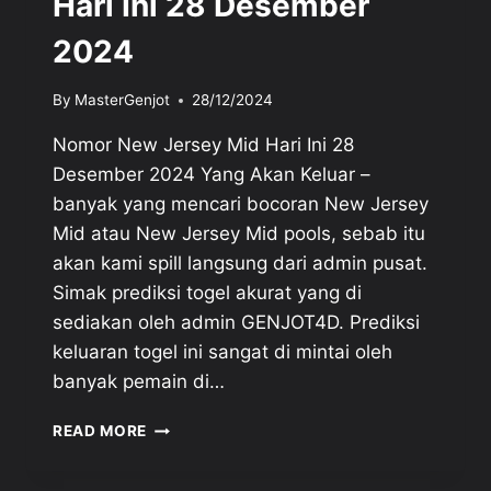
Hari Ini 28 Desember
2024
By
MasterGenjot
28/12/2024
Nomor New Jersey Mid Hari Ini 28
Desember 2024 Yang Akan Keluar –
banyak yang mencari bocoran New Jersey
Mid atau New Jersey Mid pools, sebab itu
akan kami spill langsung dari admin pusat.
Simak prediksi togel akurat yang di
sediakan oleh admin GENJOT4D. Prediksi
keluaran togel ini sangat di mintai oleh
banyak pemain di…
NOMOR
READ MORE
NEW
JERSEY