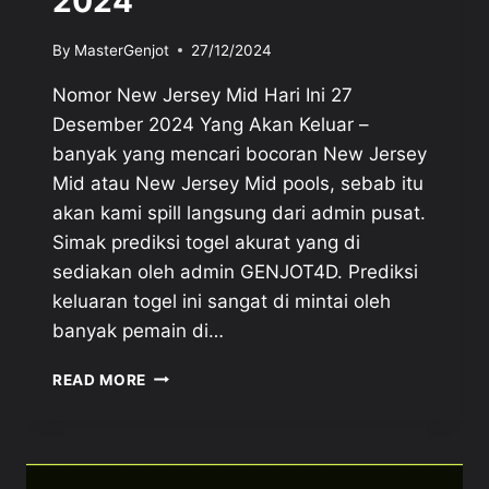
2024
By
MasterGenjot
27/12/2024
Nomor New Jersey Mid Hari Ini 27
Desember 2024 Yang Akan Keluar –
banyak yang mencari bocoran New Jersey
Mid atau New Jersey Mid pools, sebab itu
akan kami spill langsung dari admin pusat.
Simak prediksi togel akurat yang di
sediakan oleh admin GENJOT4D. Prediksi
keluaran togel ini sangat di mintai oleh
banyak pemain di…
NOMOR
READ MORE
NEW
JERSEY
MID
HARI
INI