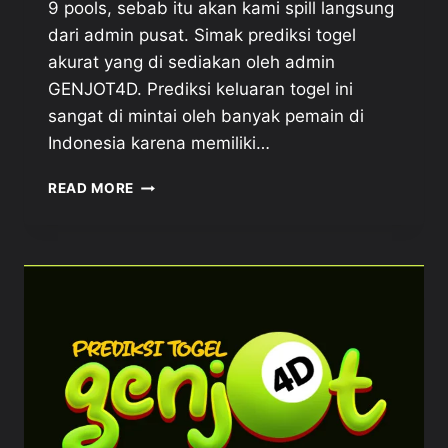
9 pools, sebab itu akan kami spill langsung
dari admin pusat. Simak prediksi togel
akurat yang di sediakan oleh admin
GENJOT4D. Prediksi keluaran togel ini
sangat di mintai oleh banyak pemain di
Indonesia karena memiliki…
NOMOR
READ MORE
MOROCCO
9
HARI
INI
22
DESEMBER
2024