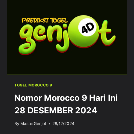
29
DESEMBER
2024
TOGEL MOROCCO 9
Nomor Morocco 9 Hari Ini
28 DESEMBER 2024
By
MasterGenjot
28/12/2024