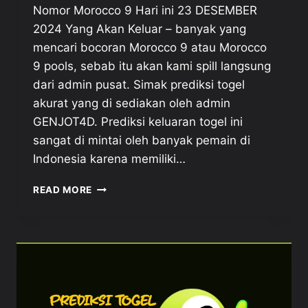
Nomor Morocco 9 Hari ini 23 DESEMBER
2024 Yang Akan Keluar – banyak yang
mencari bocoran Morocco 9 atau Morocco
9 pools, sebab itu akan kami spill langsung
dari admin pusat. Simak prediksi togel
akurat yang di sediakan oleh admin
GENJOT4D. Prediksi keluaran togel ini
sangat di mintai oleh banyak pemain di
Indonesia karena memiliki…
NOMOR
READ MORE
MOROCCO
9
HARI
INI
23
DESEMBER
2024