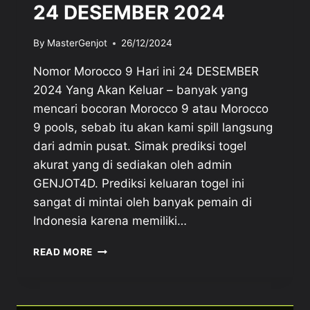
24 DESEMBER 2024
By
MasterGenjot
26/12/2024
Nomor Morocco 9 Hari ini 24 DESEMBER
2024 Yang Akan Keluar – banyak yang
mencari bocoran Morocco 9 atau Morocco
9 pools, sebab itu akan kami spill langsung
dari admin pusat. Simak prediksi togel
akurat yang di sediakan oleh admin
GENJOT4D. Prediksi keluaran togel ini
sangat di mintai oleh banyak pemain di
Indonesia karena memiliki…
NOMOR
READ MORE
MOROCCO
9
HARI
INI