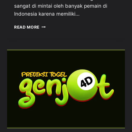
sangat di mintai oleh banyak pemain di
Indonesia karena memiliki…
NOMOR
READ MORE
MOROCCO
9
HARI
INI
26
DESEMBER
2024