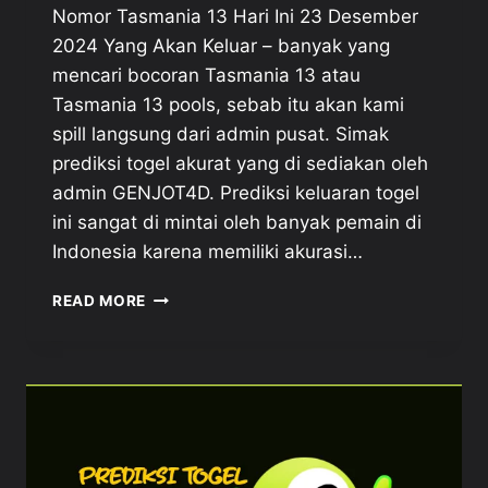
Nomor Tasmania 13 Hari Ini 23 Desember
2024 Yang Akan Keluar – banyak yang
mencari bocoran Tasmania 13 atau
Tasmania 13 pools, sebab itu akan kami
spill langsung dari admin pusat. Simak
prediksi togel akurat yang di sediakan oleh
admin GENJOT4D. Prediksi keluaran togel
ini sangat di mintai oleh banyak pemain di
Indonesia karena memiliki akurasi…
NOMOR
READ MORE
TASMANIA
13
HARI
INI
23
DESEMBER
2024