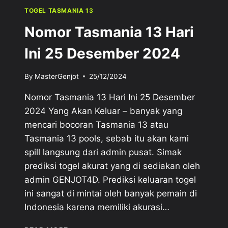
TOGEL TASMANIA 13
Nomor Tasmania 13 Hari
Ini 25 Desember 2024
By
MasterGenjot
25/12/2024
Nomor Tasmania 13 Hari Ini 25 Desember
2024 Yang Akan Keluar – banyak yang
mencari bocoran Tasmania 13 atau
Tasmania 13 pools, sebab itu akan kami
spill langsung dari admin pusat. Simak
prediksi togel akurat yang di sediakan oleh
admin GENJOT4D. Prediksi keluaran togel
ini sangat di mintai oleh banyak pemain di
Indonesia karena memiliki akurasi…
NOMOR