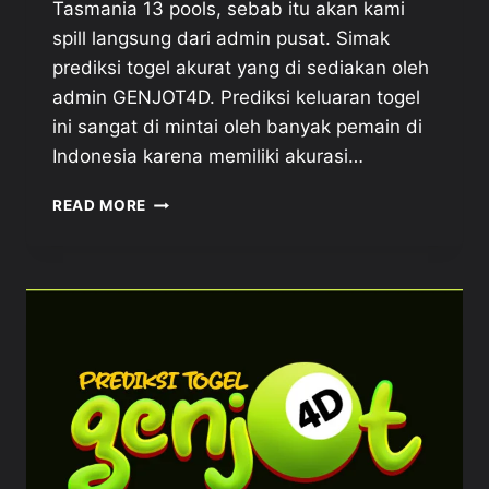
Tasmania 13 pools, sebab itu akan kami
spill langsung dari admin pusat. Simak
prediksi togel akurat yang di sediakan oleh
admin GENJOT4D. Prediksi keluaran togel
ini sangat di mintai oleh banyak pemain di
Indonesia karena memiliki akurasi…
NOMOR
READ MORE
TASMANIA
13
HARI
INI
22
DESEMBER
2024