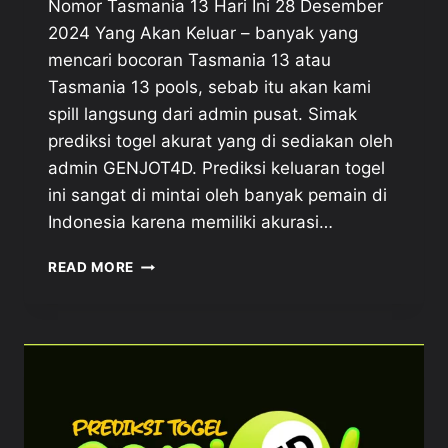
Nomor Tasmania 13 Hari Ini 28 Desember
2024 Yang Akan Keluar – banyak yang
mencari bocoran Tasmania 13 atau
Tasmania 13 pools, sebab itu akan kami
spill langsung dari admin pusat. Simak
prediksi togel akurat yang di sediakan oleh
admin GENJOT4D. Prediksi keluaran togel
ini sangat di mintai oleh banyak pemain di
Indonesia karena memiliki akurasi…
NOMOR
READ MORE
TASMANIA
13
HARI
INI
28
DESEMBER
2024