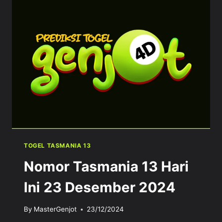
24
DESEMBER
2024
TOGEL TASMANIA 13
Nomor Tasmania 13 Hari
Ini 23 Desember 2024
By
MasterGenjot
23/12/2024