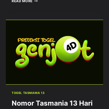
READ MORE
TASMANIA
13
HARI
INI
25
DESEMBER
2024
TOGEL TASMANIA 13
Nomor Tasmania 13 Hari