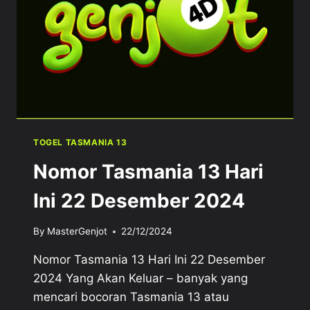
TOGEL TASMANIA 13
Nomor Tasmania 13 Hari
Ini 22 Desember 2024
By
MasterGenjot
22/12/2024
Nomor Tasmania 13 Hari Ini 22 Desember
2024 Yang Akan Keluar – banyak yang
mencari bocoran Tasmania 13 atau