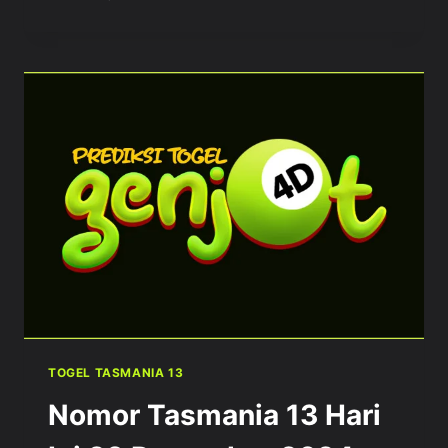
TASMANIA
13
HARI
INI
30
DESEMBER
2024
TOGEL TASMANIA 13
Nomor Tasmania 13 Hari