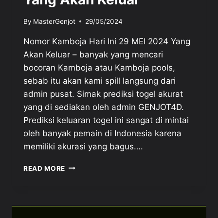
By
MasterGenjot
29/05/2024
Nomor Kamboja Hari Ini 29 MEI 2024 Yang
Akan Keluar – banyak yang mencari
bocoran Kamboja atau Kamboja pools,
sebab itu akan kami spill langsung dari
admin pusat. Simak prediksi togel akurat
yang di sediakan oleh admin GENJOT4D.
Prediksi keluaran togel ini sangat di mintai
oleh banyak pemain di Indonesia karena
memiliki akurasi yang bagus….
BOCORAN
READ MORE
NOMOR
KAMBOJA
HARI
INI
29