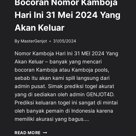
Bocoran Nomor Kamboja
Hari Ini 31 Mei 2024 Yang
Akan Keluar
By
MasterGenjot
31/05/2024
Nomor Kamboja Hari Ini 31 MEI 2024 Yang
Akan Keluar – banyak yang mencari
bocoran Kamboja atau Kamboja pools,
sebab itu akan kami spill langsung dari
admin pusat. Simak prediksi togel akurat
yang di sediakan oleh admin GENJOT4D.
Prediksi keluaran togel ini sangat di mintai
oleh banyak pemain di Indonesia karena
memiliki akurasi yang bagus….
BOCORAN
READ MORE