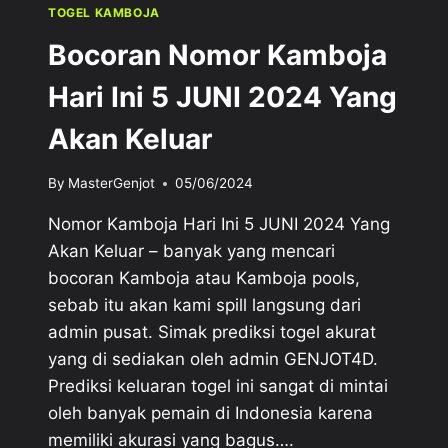
TOGEL KAMBOJA
Bocoran Nomor Kamboja
Hari Ini 5 JUNI 2024 Yang
Akan Keluar
By
MasterGenjot
05/06/2024
Nomor Kamboja Hari Ini 5 JUNI 2024 Yang
Akan Keluar – banyak yang mencari
bocoran Kamboja atau Kamboja pools,
sebab itu akan kami spill langsung dari
admin pusat. Simak prediksi togel akurat
yang di sediakan oleh admin GENJOT4D.
Prediksi keluaran togel ini sangat di mintai
oleh banyak pemain di Indonesia karena
memiliki akurasi yang bagus….