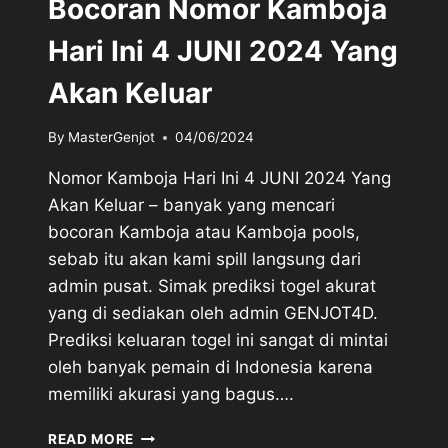
Bocoran Nomor Kamboja
Hari Ini 4 JUNI 2024 Yang
Akan Keluar
By
MasterGenjot
04/06/2024
Nomor Kamboja Hari Ini 4 JUNI 2024 Yang
Akan Keluar – banyak yang mencari
bocoran Kamboja atau Kamboja pools,
sebab itu akan kami spill langsung dari
admin pusat. Simak prediksi togel akurat
yang di sediakan oleh admin GENJOT4D.
Prediksi keluaran togel ini sangat di mintai
oleh banyak pemain di Indonesia karena
memiliki akurasi yang bagus….
BOCORAN
READ MORE