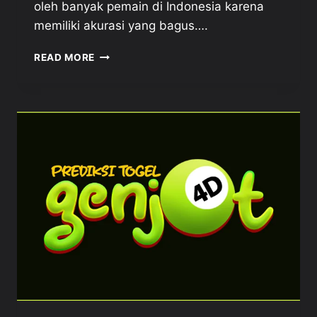
oleh banyak pemain di Indonesia karena
memiliki akurasi yang bagus….
BOCORAN
READ MORE
NOMOR
KAMBOJA
HARI
INI
2
JUNI
2024
YANG
AKAN
KELUAR