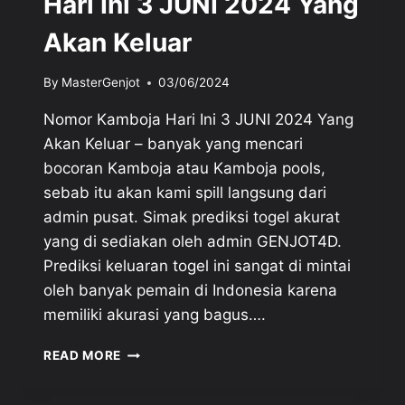
Hari Ini 3 JUNI 2024 Yang
Akan Keluar
By
MasterGenjot
03/06/2024
Nomor Kamboja Hari Ini 3 JUNI 2024 Yang
Akan Keluar – banyak yang mencari
bocoran Kamboja atau Kamboja pools,
sebab itu akan kami spill langsung dari
admin pusat. Simak prediksi togel akurat
yang di sediakan oleh admin GENJOT4D.
Prediksi keluaran togel ini sangat di mintai
oleh banyak pemain di Indonesia karena
memiliki akurasi yang bagus….
BOCORAN
READ MORE
NOMOR
KAMBOJA